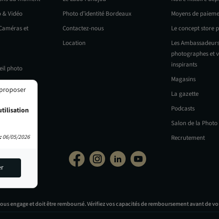
o & Vidéo
Photo d’identité Bordeaux
Moyens de paieme
 Caméras et
Contactez-nous
Le concept store 
Location
Les Ambassadeurs
photographes et v
inspirants
eil photo
Magasins
 proposer
La gazette
Podcasts
tilisation
Salon de la Photo
:
06/05/2026
Recrutement
er
vous engage et doit être remboursé. Vérifiez vos capacités de remboursement avant de vo