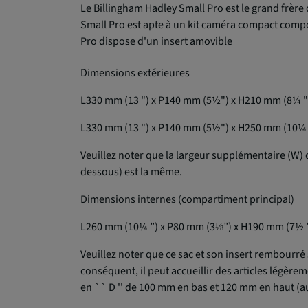
Le Billingham Hadley Small Pro est le grand frère 
Small Pro est apte à un kit caméra compact compo
Pro dispose d'un insert amovible
Dimensions extérieures
L330 mm (13 ") x P140 mm (5½") x H210 mm (8¼ ")
L330 mm (13 ") x P140 mm (5½") x H250 mm (10¼ "
Veuillez noter que la largeur supplémentaire (W) du
dessous) est la même.
Dimensions internes (compartiment principal)
L260 mm (10¼ ”) x P80 mm (3⅛”) x H190 mm (7½ 
Veuillez noter que ce sac et son insert rembourré s
conséquent, il peut accueillir des articles légère
en `` D '' de 100 mm en bas et 120 mm en haut (au