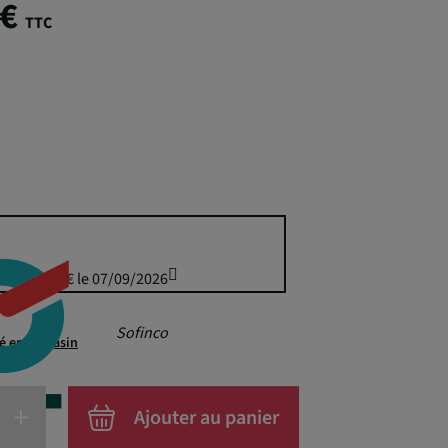
 €
TTC
uis 164,50 € le 07/09/2026
Sofinco
té en magasin
+
Ajouter au panier