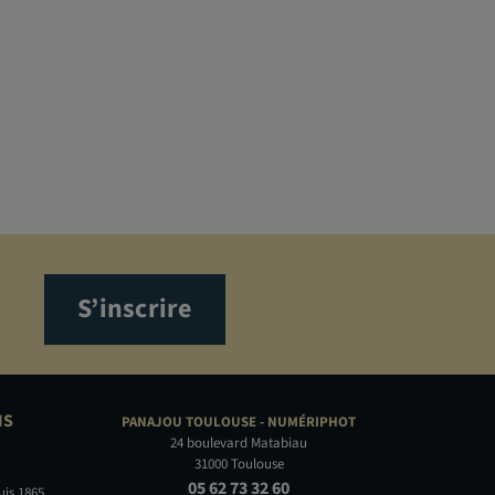
S’inscrire
NS
PANAJOU TOULOUSE -
NUMÉRIPHOT
24 boulevard Matabiau
31000 Toulouse
05 62 73 32 60
uis 1865