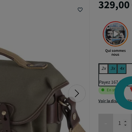
329,00
favorite_border
Qui sommes
nous
2x
3x
4x
Payez 167,32 € p
En stock
Voir la disponibili
-