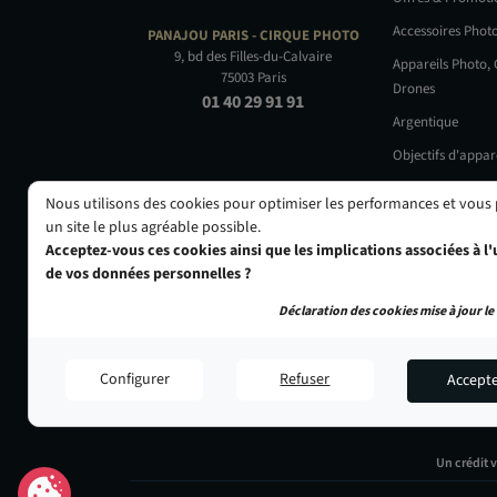
Accessoires Phot
PANAJOU PARIS -
CIRQUE PHOTO
9, bd des Filles-du-Calvaire
Appareils Photo,
75003 Paris
Drones
01 40 29 91 91
Argentique
Objectifs d'appar
Occasions
Nous utilisons des cookies pour optimiser les performances et vous
un site le plus agréable possible.
Acceptez-vous ces cookies ainsi que les implications associées à l'u
de vos données personnelles ?
Déclaration des cookies mise à jour le 
Configurer
Refuser
Accept
Un crédit 