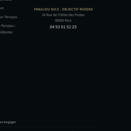
nt
PANAJOU NICE -
OBJECTIF RIVIERA
24 Rue de l'Hôtel des Postes
par Panajou
06000 Nice
 Panajou :
04 93 01 52 25
idéastes
us engager.