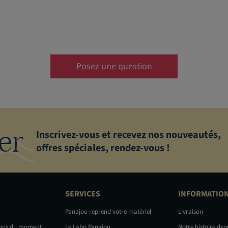
Posez une question
er
Inscrivez-vous et recevez nos nouveautés,
offres spéciales, rendez-vous !
SERVICES
INFORMATIO
Panajou reprend votre matériel
Livraison
ions du moment
Le Labo Panajou
Notre histoire dep