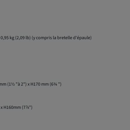
 0,95 kg (2,09 lb) (y compris la bretelle d'épaule)
 mm (1½ "à 2") x H170 mm (6¾ ")
l x H160mm (7⅞")