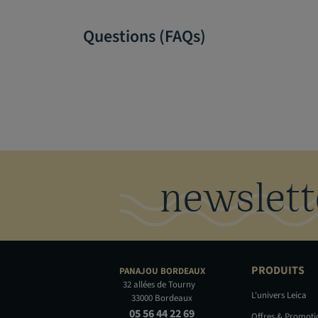
Questions (FAQs)
newslett
PRODUITS
PANAJOU
BORDEAUX
32 allées de Tourny
L'univers Leica
33000 Bordeaux
05 56 44 22 69
Offres & Promot