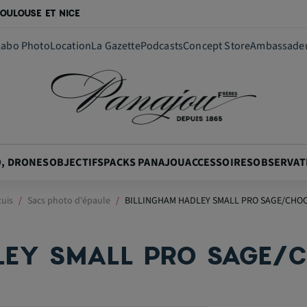
OULOUSE ET NICE
Labo Photo
Location
La Gazette
Podcasts
Concept Store
Ambassade
O, DRONES
OBJECTIFS
PACKS PANAJOU
ACCESSOIRES
OBSERVAT
tuis
Sacs photo d'épaule
BILLINGHAM HADLEY SMALL PRO SAGE/CHO
LEY SMALL PRO SAGE/