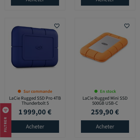
favorite_border
favorite_border
Sur commande
En stock
LaCie Rugged SSD Pro 4TB
LaCie Rugged Mini SSD
Thunderbolt 5
500GB USB-C
1 999,00 €
259,90 €
Prix
Prix
FILTRER
Acheter
Acheter