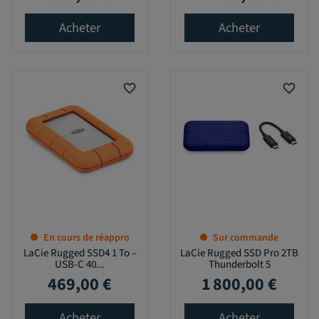
Acheter
Acheter
favorite_border
favorite_border
En cours de réappro
Sur commande
LaCie Rugged SSD4 1 To –
LaCie Rugged SSD Pro 2TB
USB-C 40...
Thunderbolt 5
469,00 €
1 800,00 €
Prix
Prix
Acheter
Acheter