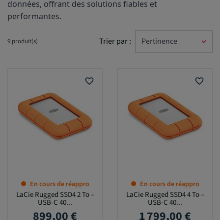
données, offrant des solutions fiables et 
performantes.
Trier par :
9 produit(s)
favorite_border
favorite_border
En cours de réappro
En cours de réappro
LaCie Rugged SSD4 2 To –
LaCie Rugged SSD4 4 To –
USB-C 40...
USB-C 40...
899,00 €
1 799,00 €
Prix
Prix