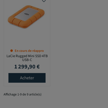
favorite_border
En cours de réappro
LaCie Rugged Mini SSD 4TB
USB-C
1 299,90 €
Prix
Acheter
Affichage 1-9 de 9 article(s)