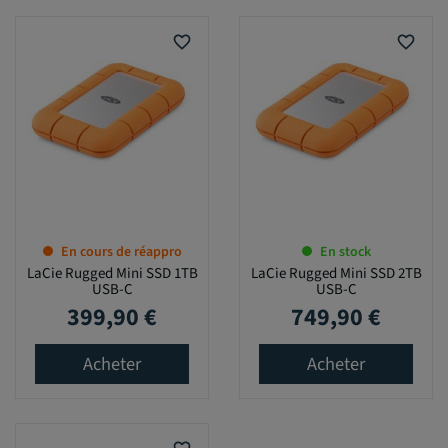
favorite_border
favorite_border
En cours de réappro
En stock
LaCie Rugged Mini SSD 1TB
LaCie Rugged Mini SSD 2TB
USB-C
USB-C
399,90 €
749,90 €
Prix
Prix
Acheter
Acheter