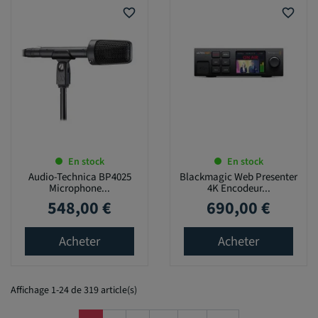
favorite_border
favorite_border
En stock
En stock
Audio-Technica BP4025
Blackmagic Web Presenter
Microphone...
4K Encodeur...
548,00 €
690,00 €
Prix
Prix
Acheter
Acheter
Affichage 1-24 de 319 article(s)