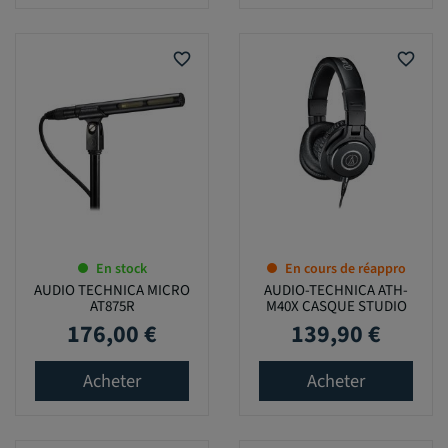
favorite_border
favorite_border
En stock
En cours de réappro
AUDIO TECHNICA MICRO
AUDIO-TECHNICA ATH-
AT875R
M40X CASQUE STUDIO
176,00 €
139,90 €
Prix
Prix
Acheter
Acheter