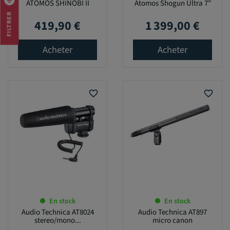
ATOMOS SHINOBI II
Atomos Shogun Ultra 7"
FILTRER
419,90 €
1 399,00 €
Prix
Prix
Acheter
Acheter
favorite_border
favorite_border
En stock
En stock
Audio Technica AT8024
Audio Technica AT897
stereo/mono...
micro canon