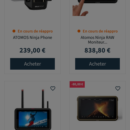
En cours de réappro
En cours de réappro
ATOMOS Ninja Phone
Atomos Ninja RAW
Moniteur...
239,00 €
838,80 €
Prix
Prix
Acheter
Acheter
-80,00 €
favorite_border
favorite_border