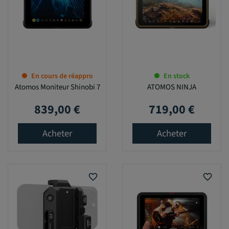
En cours de réappro
En stock
Atomos Moniteur Shinobi 7
ATOMOS NINJA
839,00 €
719,00 €
Prix
Prix
Acheter
Acheter
favorite_border
favorite_border