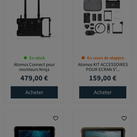
En stock
En cours de réappro
Atomos Connect pour
Atomos KIT ACCESSOIRES
moniteurs Ninja
POUR ECRAN 5"...
479,00 €
159,00 €
Prix
Prix
Acheter
Acheter
favorite_border
favorite_border