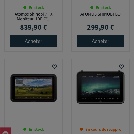
En stock
En stock
Atomos Shinobi 7 TX
ATOMOS SHINOBI GO
Moniteur HDR 7"...
839,90 €
299,90 €
Prix
Prix
Acheter
Acheter
favorite_border
favorite_border
En stock
En cours de réappro