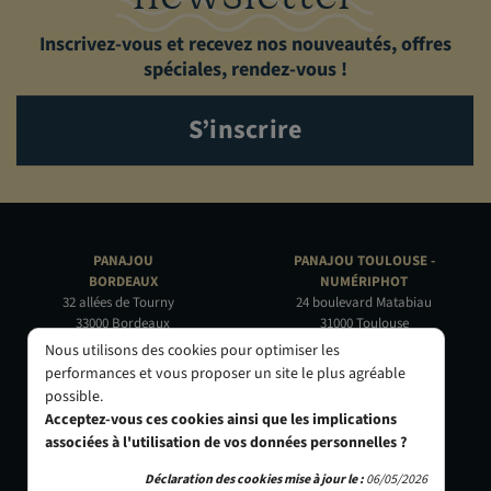
Inscrivez-vous et recevez nos nouveautés, offres
spéciales, rendez-vous !
S’inscrire
PANAJOU
PANAJOU TOULOUSE -
BORDEAUX
NUMÉRIPHOT
32 allées de Tourny
24 boulevard Matabiau
33000 Bordeaux
31000 Toulouse
05 56 44 22 69
05 62 73 32 60
Nous utilisons des cookies pour optimiser les
performances et vous proposer un site le plus agréable
PANAJOU PARIS -
PANAJOU NICE -
possible.
CIRQUE PHOTO
OBJECTIF RIVIERA
Acceptez-vous ces cookies ainsi que les implications
9, bd des Filles-du-Calvaire
24 Rue de l'Hôtel des Postes
associées à l'utilisation de vos données personnelles ?
75003 Paris
06000 Nice
01 40 29 91 91
04 93 01 52 25
Déclaration des cookies mise à jour le :
06/05/2026