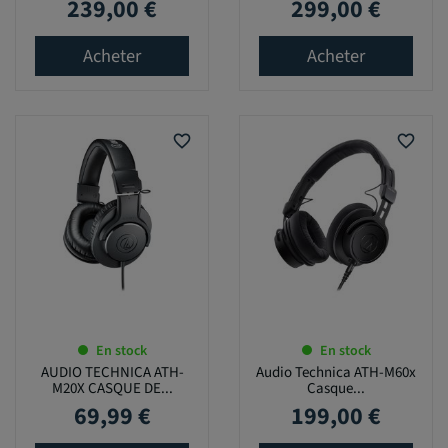
239,00 €
299,00 €
Prix
Prix
Acheter
Acheter
favorite_border
favorite_border
En stock
En stock
AUDIO TECHNICA ATH-
Audio Technica ATH-M60x
M20X CASQUE DE...
Casque...
69,99 €
199,00 €
Prix
Prix