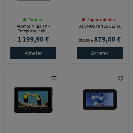
En stock
Rupture de stock
Atomos Ninja TX –
ATOMOS NINJA ULTRA
Enregistreur 8K...
1 199,90 €
879,00 €
Prix
Prix de base
Prix
959,00 €
Acheter
Acheter
favorite_border
favorite_border