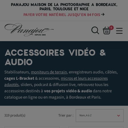
PANAJOU MAISON DE LA PHOTOGRAPHIE A BORDEAUX,
PARIS, TOULOUSE ET NICE
PAYER VOTRE MATÉRIEL JUSQU'EN 84 FOIS
0
ACCESSOIRES VIDÉO &
AUDIO
Stabilisateurs,
moniteurs de terrain
, enregistreurs audio, câbles,
cages L-Bracket
& accessoires,
micros et leurs accessoires
adaptés
, sliders, podcast & diffusion live, retrouvez tous les
accessoires destinés à
vos projets vidéo & audio
dans notre
catalogue en ligne ou en magasin, à Bordeaux et Paris.
319 produit(s)
Trier par :