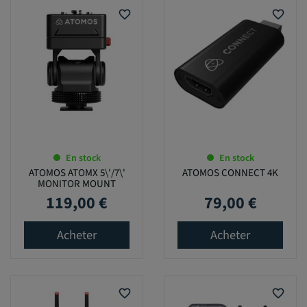
favorite_border
favorite_border
En stock
En stock
ATOMOS ATOMX 5\'/7\'
ATOMOS CONNECT 4K
MONITOR MOUNT
119,00 €
79,00 €
Prix
Prix
Acheter
Acheter
favorite_border
favorite_border