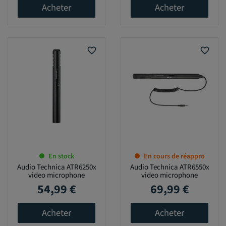
Acheter
Acheter
favorite_border
favorite_border
En stock
En cours de réappro
Audio Technica ATR6250x
Audio Technica ATR6550x
video microphone
video microphone
54,99 €
69,99 €
Prix
Prix
Acheter
Acheter