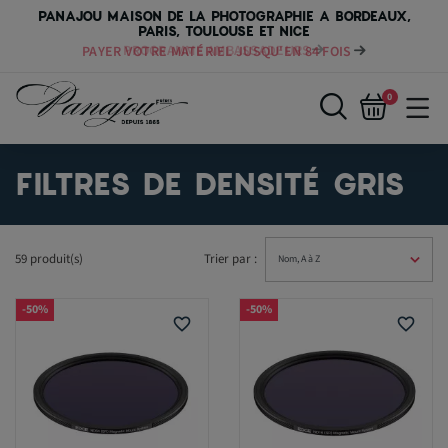
PANAJOU MAISON DE LA PHOTOGRAPHIE A BORDEAUX,
PARIS, TOULOUSE ET NICE
PAYER VOTRE MATÉRIEL JUSQU'EN 84 FOIS
0
FILTRES DE DENSITÉ GRIS
59 produit(s)
Trier par :
-50%
-50%
favorite_border
favorite_border