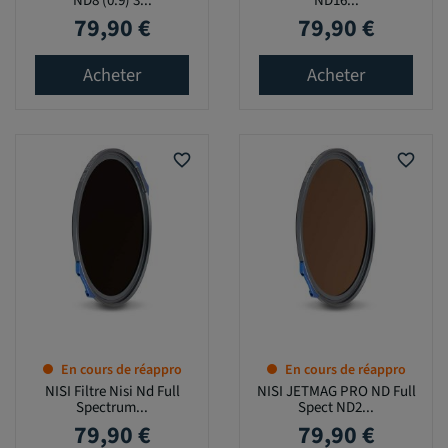
ND8 (0.9) 3...
ND16...
79,90 €
79,90 €
Prix
Prix
Acheter
Acheter
favorite_border
favorite_border
En cours de réappro
En cours de réappro
NISI Filtre Nisi Nd Full
NISI JETMAG PRO ND Full
Spectrum...
Spect ND2...
79,90 €
79,90 €
Prix
Prix