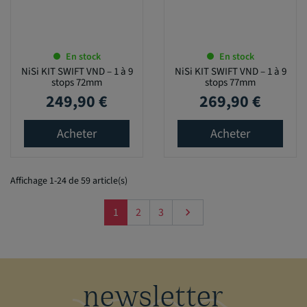
En stock
En stock
NiSi KIT SWIFT VND – 1 à 9
NiSi KIT SWIFT VND – 1 à 9
stops 72mm
stops 77mm
249,90 €
269,90 €
Prix
Prix
Acheter
Acheter
Affichage 1-24 de 59 article(s)
Suivant
1
2
3

newsletter