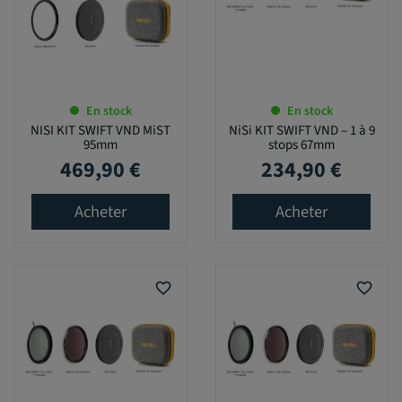
En stock
En stock
NISI KIT SWIFT VND MiST
NiSi KIT SWIFT VND – 1 à 9
95mm
stops 67mm
469,90 €
234,90 €
Prix
Prix
Acheter
Acheter
favorite_border
favorite_border