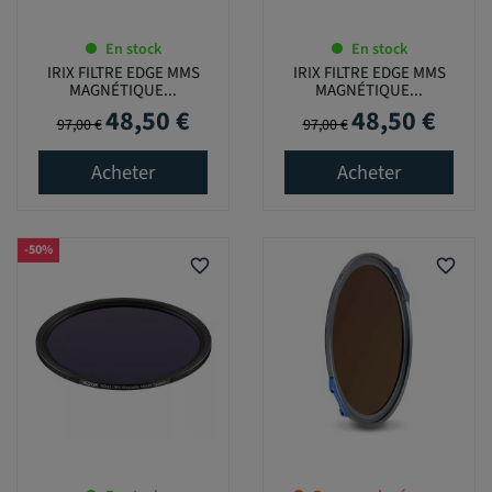
En stock
En stock
IRIX FILTRE EDGE MMS
IRIX FILTRE EDGE MMS
MAGNÉTIQUE...
MAGNÉTIQUE...
48,50 €
48,50 €
Prix de base
Prix
Prix de base
Prix
97,00 €
97,00 €
Acheter
Acheter
-50%
favorite_border
favorite_border