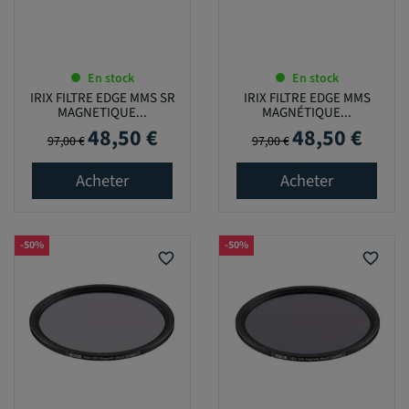
En stock
En stock
IRIX FILTRE EDGE MMS SR
IRIX FILTRE EDGE MMS
MAGNETIQUE...
MAGNÉTIQUE...
48,50 €
48,50 €
Prix de base
Prix
Prix de base
Prix
97,00 €
97,00 €
Acheter
Acheter
-50%
-50%
favorite_border
favorite_border