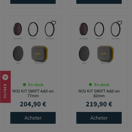
favorite_border
favorite_border
En stock
En stock
FILTRER
NISI KIT SWIFT Add-on
NISI KIT SWIFT Add-on
77mm
82mm
204,90 €
219,90 €
Prix
Prix
Acheter
Acheter