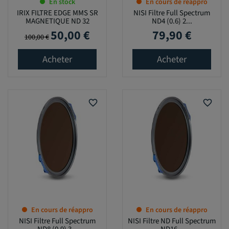
En stock
En cours de réappro
IRIX FILTRE EDGE MMS SR
NISI Filtre Full Spectrum
MAGNETIQUE ND 32
ND4 (0.6) 2...
50,00 €
79,90 €
Prix de base
Prix
Prix
100,00 €
Acheter
Acheter
favorite_border
favorite_border
En cours de réappro
En cours de réappro
NISI Filtre Full Spectrum
NISI Filtre ND Full Spectrum