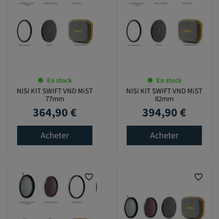
En stock
En stock
NISI KIT SWIFT VND MiST
NISI KIT SWIFT VND MiST
77mm
82mm
364,90 €
394,90 €
Prix
Prix
Acheter
Acheter
favorite_border
favorite_border