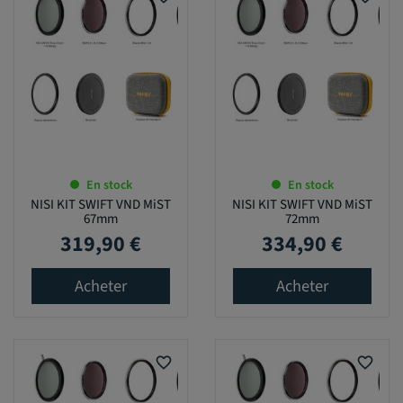
En stock
En stock
NISI KIT SWIFT VND MiST
NISI KIT SWIFT VND MiST
67mm
72mm
319,90 €
334,90 €
Prix
Prix
Acheter
Acheter
favorite_border
favorite_border