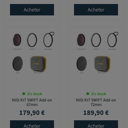
Acheter
Acheter
favorite_border
favorite_border
En stock
En stock
NISI KIT SWIFT Add-on
NISI KIT SWIFT Add-on
67mm
72mm
179,90 €
189,90 €
Prix
Prix
Acheter
Acheter