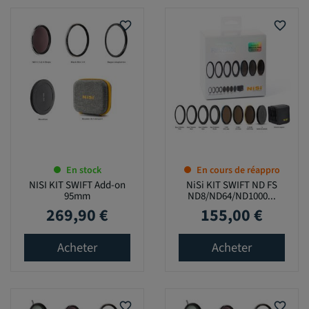
favorite_border
favorite_border
En stock
En cours de réappro
NISI KIT SWIFT Add-on
NiSi KIT SWIFT ND FS
95mm
ND8/ND64/ND1000...
269,90 €
155,00 €
Prix
Prix
Acheter
Acheter
favorite_border
favorite_border