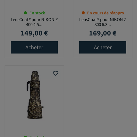
En stock
En cours de réappro
LensCoat® pour NIKON Z
LensCoat® pour NIKON Z
400 4.5...
800 6.3...
149,00 €
169,00 €
Prix
Prix
Acheter
Acheter
favorite_border