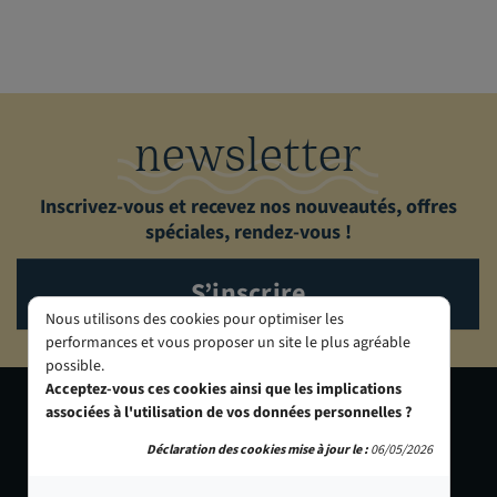
newsletter
Inscrivez-vous et recevez nos nouveautés, offres
spéciales, rendez-vous !
S’inscrire
Nous utilisons des cookies pour optimiser les
performances et vous proposer un site le plus agréable
possible.
Acceptez-vous ces cookies ainsi que les implications
associées à l'utilisation de vos données personnelles ?
PANAJOU
PANAJOU TOULOUSE -
BORDEAUX
NUMÉRIPHOT
Déclaration des cookies mise à jour le :
06/05/2026
32 allées de Tourny
24 boulevard Matabiau
33000 Bordeaux
31000 Toulouse