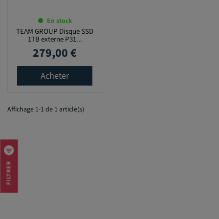
En stock
TEAM GROUP Disque SSD
1TB externe P31...
279,00 €
Prix
Acheter
Affichage 1-1 de 1 article(s)
FILTRER