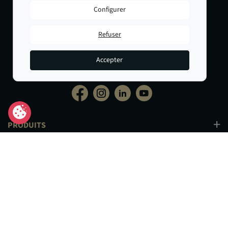
05 56 44 22 69
05 62 73 32 60
Configurer
PANAJOU PARIS -
PANAJOU NICE -
Refuser
CIRQUE PHOTO
OBJECTIF RIVIERA
9, bd des Filles-du-Calvaire
24 Rue de l'Hôtel des Postes
75003 Paris
06000 Nice
Accepter
01 40 29 91 91
04 93 01 52 25
PRODUITS
SERVICES
INFORMATIONS
Un crédit vous engage et doit être remboursé. Vérifiez vos capacités de