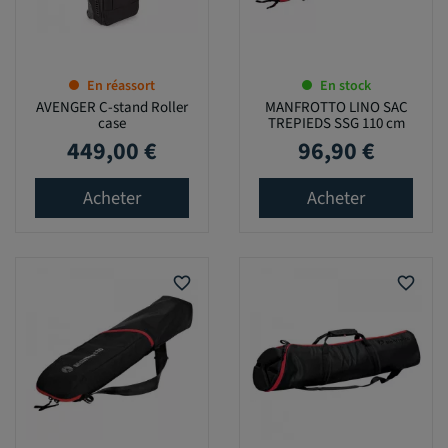
En réassort
En stock
AVENGER C-stand Roller
MANFROTTO LINO SAC
case
TREPIEDS SSG 110 cm
449,00 €
96,90 €
Prix
Prix
Acheter
Acheter
favorite_border
favorite_border