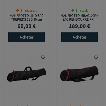
En réassort
En stock
MANFROTTO LINO SAC
MANFROTTO MBAG100PN
TREPIEDS SSG 90 cm
SAC REMBOURRE PR...
69,00 €
189,00 €
Prix
Prix
Acheter
Acheter
favorite_border
favorite_border