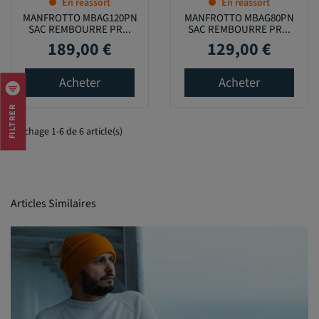
En réassort
En réassort
MANFROTTO MBAG120PN
MANFROTTO MBAG80PN
SAC REMBOURRE PR...
SAC REMBOURRE PR...
189,00 €
129,00 €
Prix
Prix
Acheter
Acheter
FILTRER
Affichage 1-6 de 6 article(s)
Articles Similaires