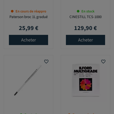
En cours de réappro
En stock
Paterson broc 1L gradué
CINESTILL TCS-1000
25,99 €
129,90 €
Prix
Prix
Acheter
Acheter
favorite_border
favorite_border