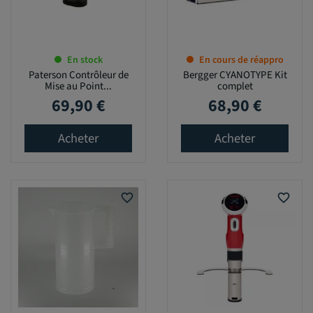
En stock
En cours de réappro
Paterson Contrôleur de
Bergger CYANOTYPE Kit
Mise au Point...
complet
69,90 €
68,90 €
Prix
Prix
Acheter
Acheter
favorite_border
favorite_border