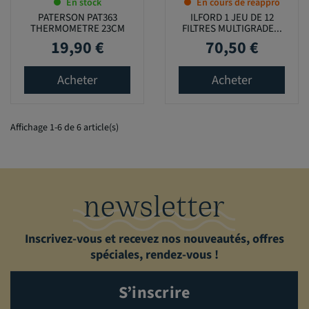
En stock
En cours de réappro
PATERSON PAT363
ILFORD 1 JEU DE 12
THERMOMETRE 23CM
FILTRES MULTIGRADE...
19,90 €
70,50 €
Prix
Prix
Acheter
Acheter
Affichage 1-6 de 6 article(s)
newsletter
Inscrivez-vous et recevez nos nouveautés, offres
spéciales, rendez-vous !
S’inscrire