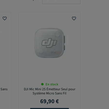
favorite_border
favorite_border
En stock
o Sans
DJI Mic Mini 2S Émetteur Seul pour
Système Micro Sans Fil
69,90 €
Prix