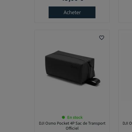
-
Acheter
3
6
0
favorite_border
0
,
0
0
€
En stock
DJI Osmo Pocket 4P Sac de Transport
DJI 
Officiel