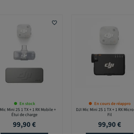
favorite_border
En stock
En cours de réappro
Mic Mini 2S 1 TX + 1 RX Mobile +
DJI Mic Mini 2S 1 TX + 1 RX Micr
Étui de charge
Fil
99,90 €
99,90 €
Prix
Prix