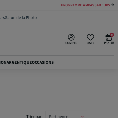
PAYER VOTRE MATÉRIEL JUSQU'EN 84 FOIS
urs
Salon de la Photo
0
PANIER
COMPTE
LISTE
ION
ARGENTIQUE
OCCASIONS
Trier par :