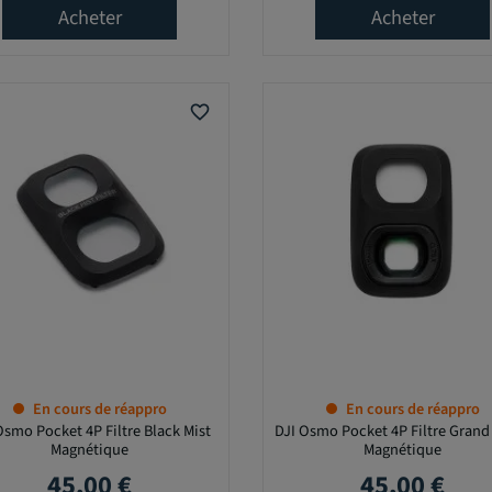
Acheter
Acheter
favorite_border
En cours de réappro
En cours de réappro
Osmo Pocket 4P Filtre Black Mist
DJI Osmo Pocket 4P Filtre Grand
Magnétique
Magnétique
45,00 €
45,00 €
Prix
Prix