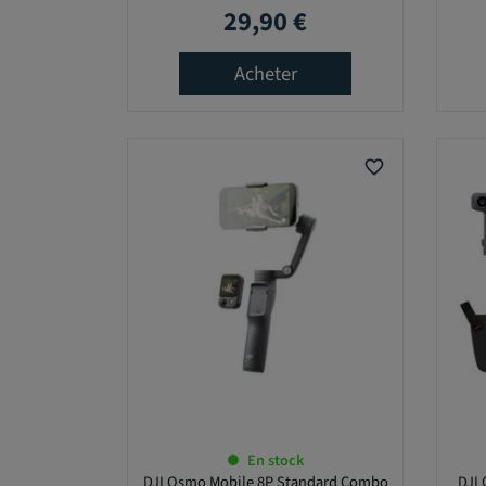
29,90 €
Prix
Acheter
favorite_border
En stock
DJI Osmo Mobile 8P Standard Combo
DJI