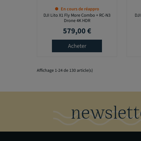
En cours de réappro
DJI Lito X1 Fly More Combo + RC-N3
DJI
Drone 4K HDR
579,00 €
Prix
Acheter
Affichage 1-24 de 130 article(s)
newslett