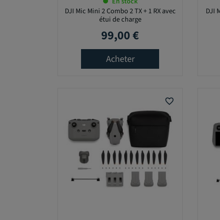
En stock
DJI Mic Mini 2 Combo 2 TX + 1 RX avec
DJI 
étui de charge
99,00 €
Prix
Acheter
favorite_border