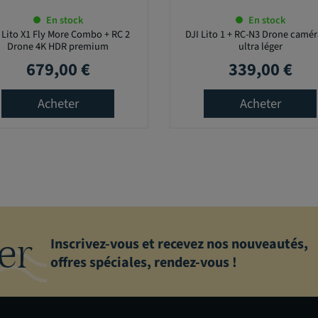
En stock
En stock
 Lito X1 Fly More Combo + RC 2
DJI Lito 1 + RC-N3 Drone camér
Drone 4K HDR premium
ultra léger
679,00 €
339,00 €
Prix
Prix
Acheter
Acheter
er
Inscrivez-vous et recevez nos nouveautés,
offres spéciales, rendez-vous !