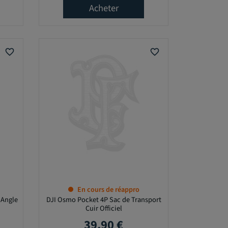
Acheter
favorite_border
favorite_border
En cours de réappro
 Angle
DJI Osmo Pocket 4P Sac de Transport
Cuir Officiel
39,90 €
Prix