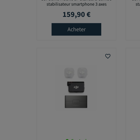
stabilisateur smartphone 3 axes
st
159,90 €
Prix
Acheter
favorite_border