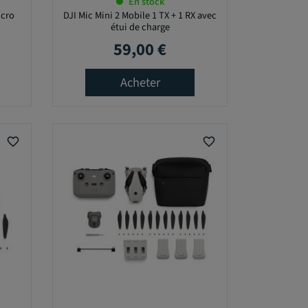
En stock
icro
DJI Mic Mini 2 Mobile 1 TX + 1 RX avec
étui de charge
59,00 €
Prix
Acheter
favorite_border
favorite_border