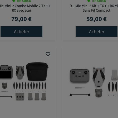
En stock
En stock
Mic Mini 2 Combo Mobile 2 TX + 1
DJI Mic Mini 2 Kit 1 TX + 1 RX M
RX avec étui
Sans Fil Compact
79,00 €
59,00 €
Prix
Prix
Acheter
Acheter
favorite_border