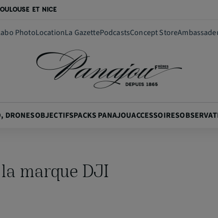
OULOUSE ET NICE
Labo Photo
Location
La Gazette
Podcasts
Concept Store
Ambassade
O, DRONES
OBJECTIFS
PACKS PANAJOU
ACCESSOIRES
OBSERVAT
e la marque DJI