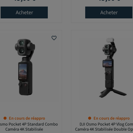
Acheter
Acheter
favorite_border
En cours de réappro
En cours de réappro
Osmo Pocket 4P Standard Combo
DJI Osmo Pocket 4P Vlog Co
Caméra 4K Stabilisée
Caméra 4K Stabilisée Double Op