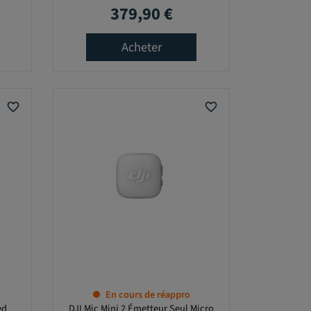
379,90 €
Prix
Acheter
favorite_border
favorite_border
En cours de réappro
ed
DJI Mic Mini 2 Émetteur Seul Micro