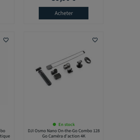
Acheter
favorite_border
favorite_border
En stock
mbo
DJI Osmo Nano On-the-Go Combo 128
tique
Go Caméra d'action 4K