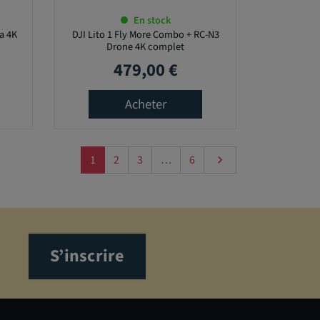
En stock
a 4K
DJI Lito 1 Fly More Combo + RC-N3
Drone 4K complet
479,00 €
Prix
Acheter
Suivant
1
2
3
…
6

S’inscrire