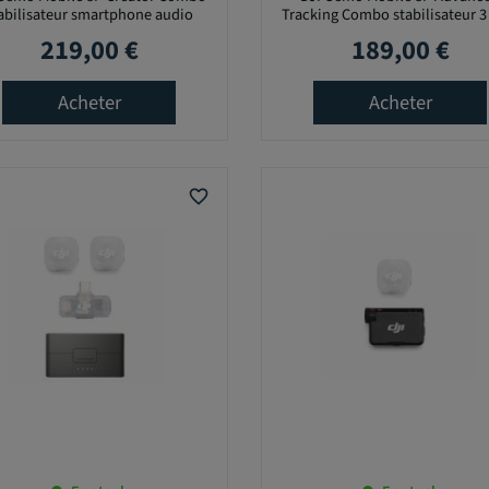
abilisateur smartphone audio
Tracking Combo stabilisateur 3
219,00 €
189,00 €
Prix
Prix
Acheter
Acheter
favorite_border