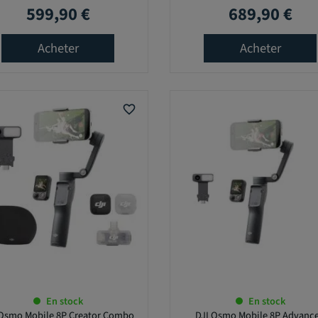
599,90 €
689,90 €
Prix
Prix
Acheter
Acheter
favorite_border
En stock
En stock
 Osmo Mobile 8P Creator Combo
DJI Osmo Mobile 8P Advanc