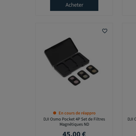
Acheter
O
u
i
(
favorite_border
7
8
)
P
R
I
X
0
,
En cours de réappro
0
DJI Osmo Pocket 4P Set de Filtres
DJI 
0
Magnétiques ND
45,00 €
Prix
€