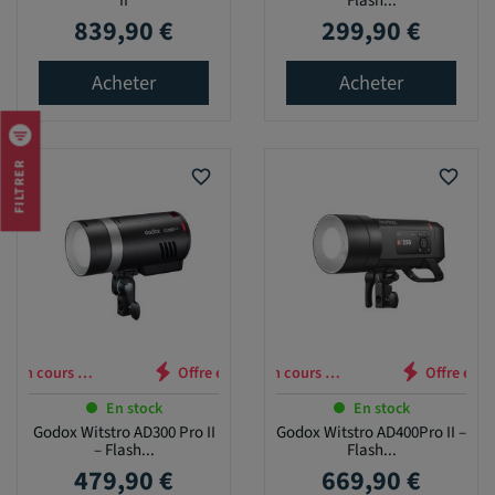
II
Flash...
839,90 €
299,90 €
Prix
Prix
Acheter
Acheter
FILTRER
favorite_border
favorite_border
 en cours …
Offre en cours …
En stock
En stock
Godox Witstro AD300 Pro II
Godox Witstro AD400Pro II –
– Flash...
Flash...
479,90 €
669,90 €
Prix
Prix