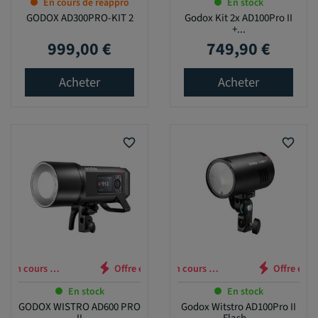
En cours de réappro
En stock
GODOX AD300PRO-KIT 2
Godox Kit 2x AD100Pro II
+...
999,00 €
749,90 €
Prix
Prix
Acheter
Acheter
favorite_border
favorite_border
 en cours …
Offre en cours …
En stock
En stock
GODOX WISTRO AD600 PRO
Godox Witstro AD100Pro II