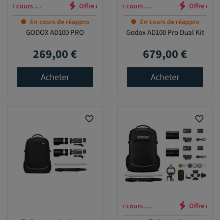
 en cours …
Offre en cours …
En cours de réappro
En cours de réappro
GODOX AD100 PRO
Godox AD100 Pro Dual Kit
269,00 €
679,00 €
Prix
Prix
Acheter
Acheter
favorite_border
favorite_border
Offre en cours …