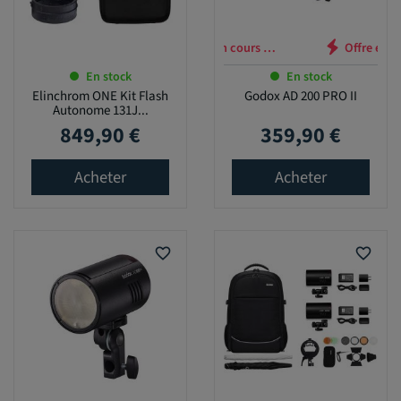
Offre en cours …
En stock
En stock
Elinchrom ONE Kit Flash
Godox AD 200 PRO II
Autonome 131J...
849,90 €
359,90 €
Prix
Prix
Acheter
Acheter
favorite_border
favorite_border