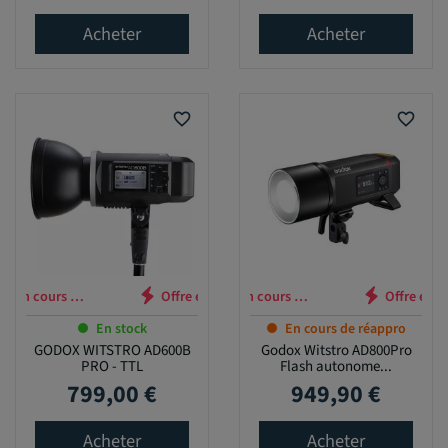
Acheter
Acheter
favorite_border
favorite_border
 en cours …
Offre en cours …
En stock
En cours de réappro
GODOX WITSTRO AD600B
Godox Witstro AD800Pro
PRO - TTL
Flash autonome...
799,00 €
949,90 €
Prix
Prix
Acheter
Acheter