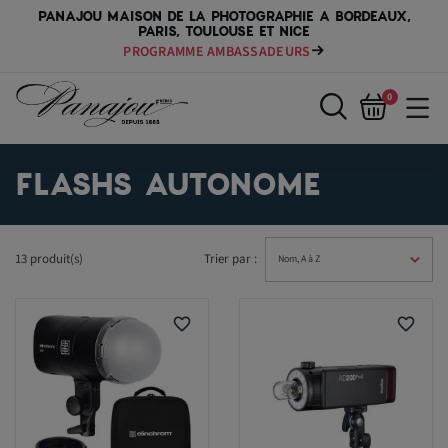
PANAJOU MAISON DE LA PHOTOGRAPHIE A BORDEAUX,
PARIS, TOULOUSE ET NICE
PROGRAMME AMBASSADEURS
0
FLASHS AUTONOME
13 produit(s)
Trier par :
favorite_border
favorite_border