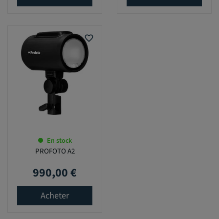
favorite_border
En stock
PROFOTO A2
990,00 €
Prix
Acheter