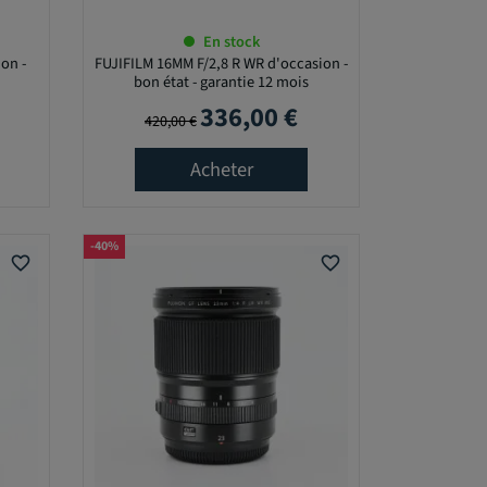
En stock
on -
FUJIFILM 16MM F/2,8 R WR d'occasion -
bon état - garantie 12 mois
336,00 €
Prix de base
Prix
420,00 €
Acheter
-40%
favorite_border
favorite_border