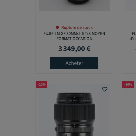
C
K
O
Rupture de stock
u
FUJIFILM GF 30MM/5.6 T/S MOYEN
FU
i
FORMAT OCCASION
d'o
(
3 349,00 €
Prix
1
3
Acheter
1
)
-20%
-10%
P
favorite_border
R
I
X
4
5
,