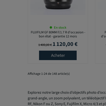
0
0
€
En stock
-
FUJIFILM GF 80MM F/1.7 R d'occasion -
7
bon état - garantie 12 mois
d'o
1 120,00 €
Prix de base
Prix
8
1 400,00 €
0
Acheter
0
,
0
0
Affichage 1-24 de 148 article(s)
€
Explorez notre large choix d’objectifs photo d’occ
grand-angle, un zoom polyvalent, un téléobjectif
RF, Nikon F ou Z, Sony E, Fujifilm X, Micro 4/3 et p