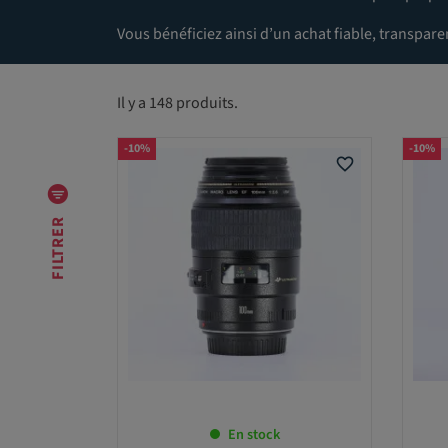
Vous bénéficiez ainsi d’un achat fiable, transpar
Il y a 148 produits.
M
A
-10%
-10%
R
favorite_border
Q
U
E
FILTRER
M
O
N
T
U
R
En stock
E