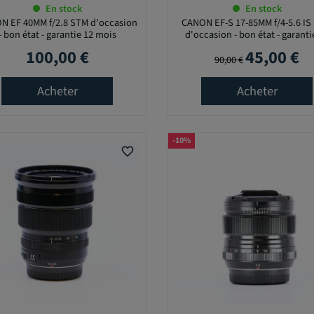
En stock
En stock
N EF 40MM f/2.8 STM d'occasion
CANON EF-S 17-85MM f/4-5.6 IS
- bon état - garantie 12 mois
d'occasion - bon état - garanti
mois
100,00 €
45,00 €
Prix
Prix de base
Prix
90,00 €
Acheter
Acheter
-10%
favorite_border