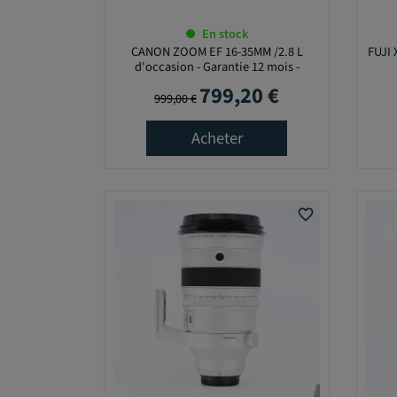
C
T
En stock
I
CANON ZOOM EF 16-35MM /2.8 L
FUJI 
F
d'occasion - Garantie 12 mois -
799,20 €
Prix de base
Prix
999,00 €
Acheter
F
O
C
A
favorite_border
L
E
O
U
V