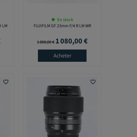
En stock
O LM
FUJIFILM GF 23mm F/4 R LM WR
€
1 080,00 €
Prix de base
Prix
1 800,00 €
Acheter
favorite_border
favorite_border