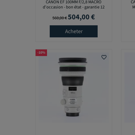
CANON EF 100MM F/2,8 MACRO
CA
D
d'occasion - bon état - garantie 12
M
'
mois
504,00 €
Prix de base
Prix
O
560,00 €
B
J
Acheter
E
C
T
I
-10%
F
favorite_border
C
O
U
V
E
R
T
U