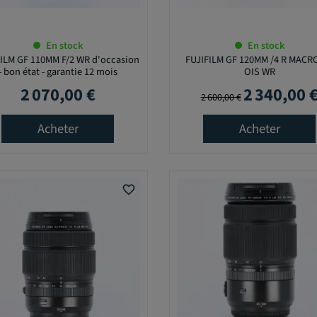
En stock
En stock
ILM GF 110MM F/2 WR d'occasion
FUJIFILM GF 120MM /4 R MACR
- bon état - garantie 12 mois
OIS WR
2 070,00 €
2 340,00 
Prix
Prix de base
Prix
2 600,00 €
Acheter
Acheter
favorite_border