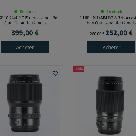
En stock
En stock
XF 10-24/4 R OIS d'occasion - Bon
FUJIFILM 14MM F/2.8 R d'occasi
état - Garantie 12 mois
bon état - garantie 12 mois
399,00 €
252,00 €
Prix
Prix de base
Prix
280,00 €
Acheter
Acheter
-10%
favorite_border