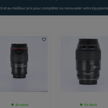
ent et au meilleur prix pour compléter ou renouveler votre équipeme
favorite_border
En stock
En stock