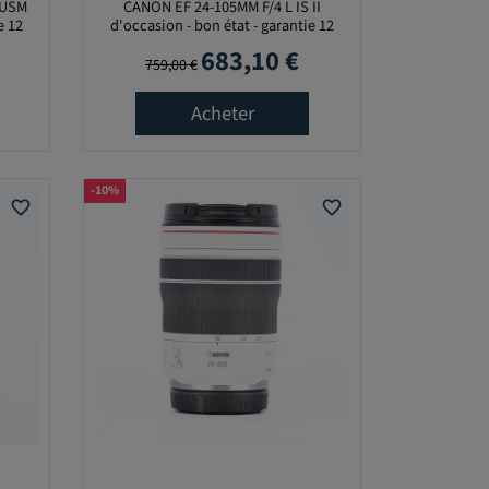
 USM
CANON EF 24-105MM F/4 L IS II
e 12
d'occasion - bon état - garantie 12
mois
683,10 €
Prix de base
Prix
759,00 €
Acheter
-10%
favorite_border
favorite_border