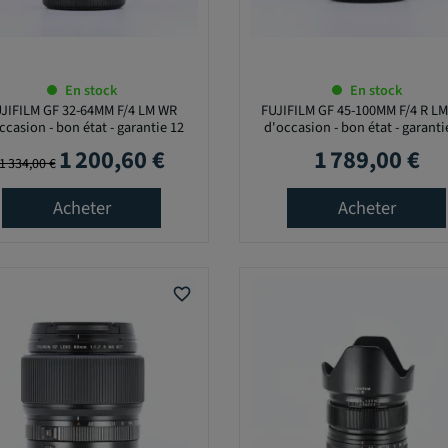
En stock
En stock
JIFILM GF 32-64MM F/4 LM WR
FUJIFILM GF 45-100MM F/4 R LM
ccasion - bon état - garantie 12
d'occasion - bon état - garanti
mois
mois
1 200,60 €
1 789,00 €
Prix de base
Prix
Prix
1 334,00 €
Acheter
Acheter
favorite_border