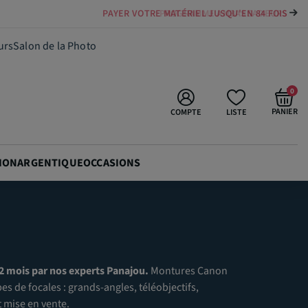
PAYER VOTRE MATÉRIEL JUSQU'EN 84 FOIS
urs
Salon de la Photo
0
PANIER
COMPTE
LISTE
ION
ARGENTIQUE
OCCASIONS
12 mois par nos experts Panajou.
Montures Canon
es de focales : grands-angles, téléobjectifs,
 mise en vente.