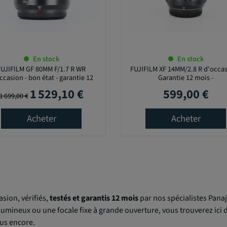
En stock
En stock
FUJIFILM GF 80MM F/1.7 R WR
FUJIFILM XF 14MM/2.8 R d'occas
ccasion - bon état - garantie 12
Garantie 12 mois -
mois
1 529,10 €
599,00 €
Prix de base
Prix
Prix
1 699,00 €
Acheter
Acheter
asion, vérifiés,
testés et garantis 12 mois
par nos spécialistes Pana
 lumineux ou une focale fixe à grande ouverture, vous trouverez ic
lus encore.