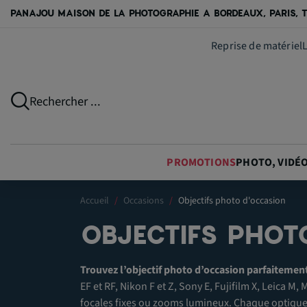
PANAJOU MAISON DE LA PHOTOGRAPHIE A BORDEAUX, PARIS, T
Reprise de matériel
Rechercher ...
PROMOTIONS
PHOTO, VIDÉ
Accueil
Occasions
Objectifs photo d'occasion
OBJECTIFS PHOT
Trouvez l’objectif photo d’occasion parfaitemen
EF et RF, Nikon F et Z, Sony E, Fujifilm X, Leica M
focales fixes ou zooms lumineux. Chaque optique