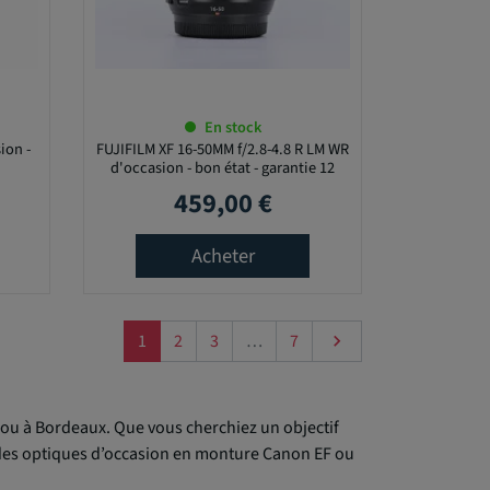
En stock
ion -
FUJIFILM XF 16-50MM f/2.8-4.8 R LM WR
d'occasion - bon état - garantie 12
mois
459,00 €
Prix
Acheter
Suivant
1
2
3
…
7

jou à Bordeaux. Que vous cherchiez un objectif
i des optiques d’occasion en monture Canon EF ou