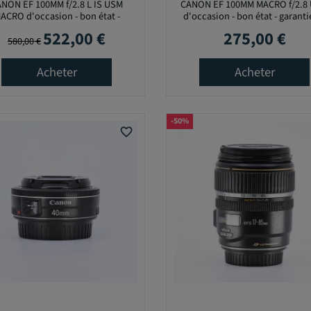
NON EF 100MM f/2.8 L IS USM
CANON EF 100MM MACRO f/2.8
ACRO d'occasion - bon état -
d'occasion - bon état - garanti
garantie 12 mois
mois
522,00 €
275,00 €
Prix de base
Prix
Prix
580,00 €
Acheter
Acheter
-50%
favorite_border