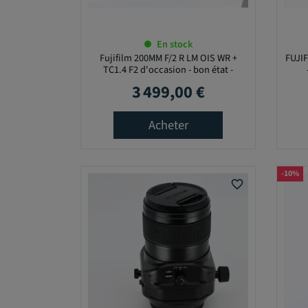
E
R
T
U
En stock
R
Fujifilm 200MM F/2 R LM OIS WR +
FUJIF
E
TC1.4 F2 d'occasion - bon état -
M
garantie 12 mois
3 499,00 €
Prix
A
X
I
Acheter
M
A
L
E
-10%
favorite_border
E
N
S
T
O