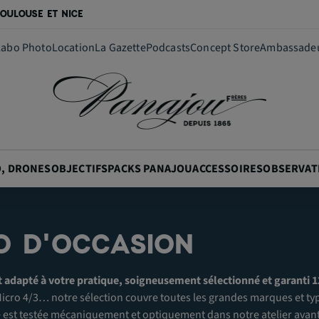
OULOUSE ET NICE
Labo Photo
Location
La Gazette
Podcasts
Concept Store
Ambassade
O, DRONES
OBJECTIFS
PACKS PANAJOU
ACCESSOIRES
OBSERVAT
O D'OCCASION
t adapté à votre pratique, soigneusement sélectionné et garanti 
, Micro 4/3… notre sélection couvre toutes les grandes marques et typ
 est testée mécaniquement et optiquement dans notre atelier avant