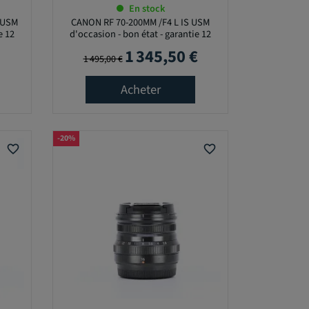
En stock
 USM
CANON RF 70-200MM /F4 L IS USM
e 12
d'occasion - bon état - garantie 12
mois
1 345,50 €
Prix de base
Prix
1 495,00 €
Acheter
-20%
favorite_border
favorite_border