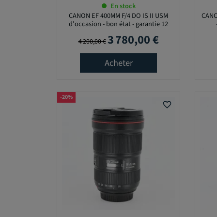
R
En stock
E
CANON EF 400MM F/4 DO IS II USM
CANO
C
d'occasion - bon état - garantie 12
A
mois
3 780,00 €
Prix de base
Prix
P
4 200,00 €
T
E
Acheter
U
R
-20%
favorite_border
T
Y
P
E
D
'
O
B
J
E