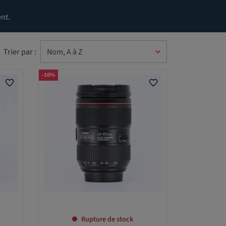
nt.
Trier par :
-10%
favorite_border
favorite_border
Rupture de stock