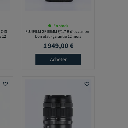
En stock
 OIS
FUJIFILM GF 55MM F/1.7 R d'occasion -
e 12
bon état - garantie 12 mois
1 949,00 €
Prix
Acheter
favorite_border
favorite_border