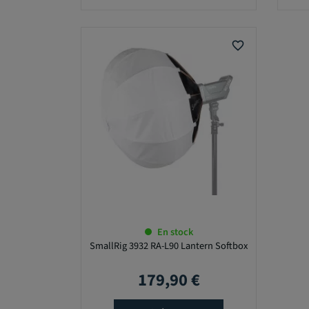
favorite_border
En stock
SmallRig 3932 RA-L90 Lantern Softbox
179,90 €
Prix