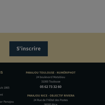
S’inscrire
NS
PANAJOU TOULOUSE -
NUMÉRIPHOT
24 boulevard Matabiau
31000 Toulouse
05 62 73 32 60
uis 1865
nt
PANAJOU NICE -
OBJECTIF RIVIERA
24 Rue de l'Hôtel des Postes
par Panajou
06000 Nice