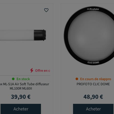
favorite_border
En stock
En cours de réappro
x ML-S1A Air Soft Tube diffuseur
PROFOTO CLIC DOME
ML100R ML60II
39,90 €
48,90 €
Prix
Prix
Acheter
Acheter