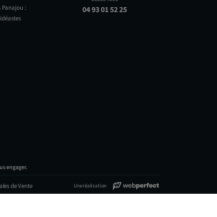
 Panajou :
04 93 01 52 25
idéastes
us engager.
ales de Vente
Une réalisation