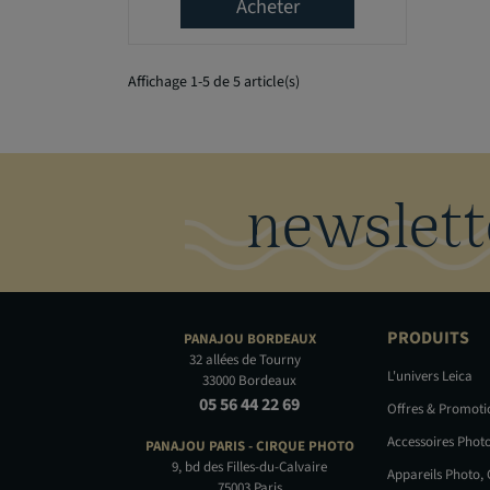
Acheter
Affichage 1-5 de 5 article(s)
newslett
PRODUITS
PANAJOU
BORDEAUX
32 allées de Tourny
L'univers Leica
33000 Bordeaux
05 56 44 22 69
Offres & Promot
Accessoires Phot
PANAJOU PARIS -
CIRQUE PHOTO
9, bd des Filles-du-Calvaire
Appareils Photo,
75003 Paris