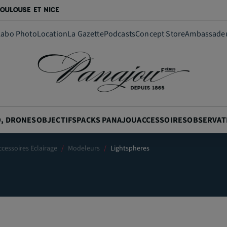
OULOUSE ET NICE
Labo Photo
Location
La Gazette
Podcasts
Concept Store
Ambassade
O, DRONES
OBJECTIFS
PACKS PANAJOU
ACCESSOIRES
OBSERVAT
ccessoires Eclairage
Modeleurs
Lightspheres