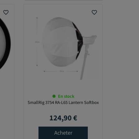
favorite_border
favorite_border
En stock
SmallRig 3754 RA-L65 Lantern Softbox
124,90 €
Prix
Acheter