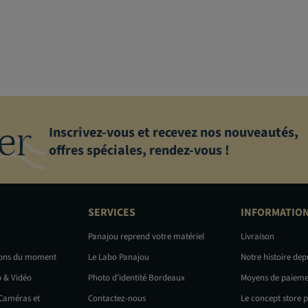
er
Inscrivez-vous et recevez nos nouveautés,
offres spéciales, rendez-vous !
SERVICES
INFORMATIO
Panajou reprend votre matériel
Livraison
ions du moment
Le Labo Panajou
Notre histoire dep
o & Vidéo
Photo d’identité Bordeaux
Moyens de paieme
 Caméras et
Contactez-nous
Le concept store 