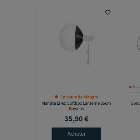
favorite_border
Offre en cours …
En cours de réappro
Nanlite LT-65 Softbox Lanterne 65cm
Godo
Bowens
35,90 €
Prix
Acheter