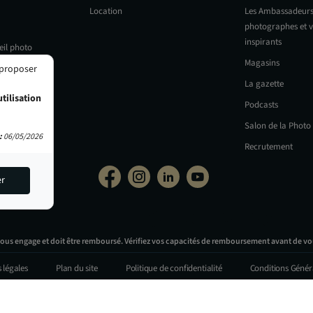
Location
Les Ambassadeurs
photographes et v
inspirants
eil photo
Magasins
 proposer
La gazette
tilisation
Podcasts
Salon de la Photo
:
06/05/2026
Recrutement
er
vous engage et doit être remboursé. Vérifiez vos capacités de remboursement avant de vo
 légales
Plan du site
Politique de confidentialité
Conditions Génér