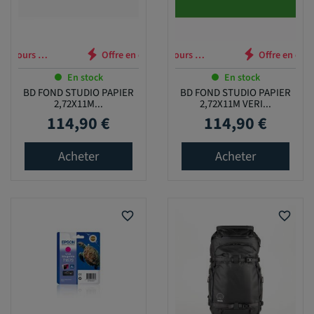
n cours …
Offre en cours …
En stock
En stock
BD FOND STUDIO PAPIER
BD FOND STUDIO PAPIER
2,72X11M...
2,72X11M VERI...
114,90 €
114,90 €
Prix
Prix
Acheter
Acheter
favorite_border
favorite_border