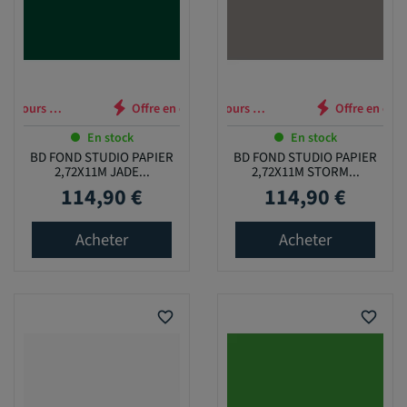
n cours …
Offre en cours …
En stock
En stock
BD FOND STUDIO PAPIER
BD FOND STUDIO PAPIER
2,72X11M JADE...
2,72X11M STORM...
114,90 €
114,90 €
Prix
Prix
Acheter
Acheter
favorite_border
favorite_border