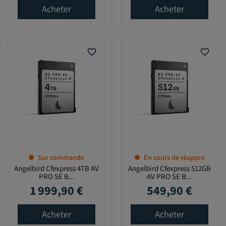
Acheter
Acheter
favorite_border
favorite_border
Sur commande
En cours de réappro
Angelbird Cfexpress 4TB AV
Angelbird Cfexpress 512GB
PRO SE B...
AV PRO SE B...
1 999,90 €
549,90 €
Prix
Prix
Acheter
Acheter