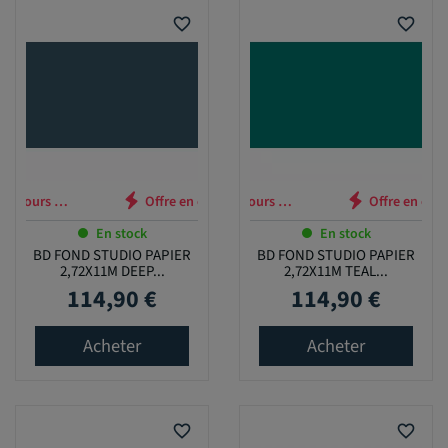
favorite_border
favorite_border
n cours …
Offre en cours …
En stock
En stock
BD FOND STUDIO PAPIER
BD FOND STUDIO PAPIER
2,72X11M DEEP...
2,72X11M TEAL...
114,90 €
114,90 €
Prix
Prix
Acheter
Acheter
favorite_border
favorite_border