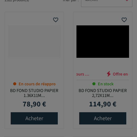
2322 produit(s)
Trier par :
favorite_border
favorite_border
Offre en cours …
En cours de réappro
En stock
BD FOND STUDIO PAPIER
BD FOND STUDIO PAPIER
1.36X11M...
2,72X11M...
78,90 €
114,90 €
Prix
Prix
Acheter
Acheter