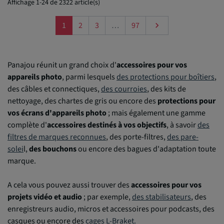
Affichage 1-24 de 2322 article(s)
Suivant
1
2
3
…
97

Panajou réunit un grand choix d'
accessoires pour vos
appareils photo
, parmi lesquels
des protections pour boîtiers
,
des câbles et connectiques,
des courroies
, des kits de
nettoyage, des chartes de gris ou encore des
protections pour
vos écrans d'appareils photo
; mais également une gamme
complète d'
accessoires destinés à vos objectifs
, à savoir
des
filtres de marques reconnues
, des porte-filtres,
des pare-
solei
l,
des bouchons
ou encore des bagues d'adaptation toute
marque.
A cela vous pouvez aussi trouver des
accessoires pour vos
projets vidéo et audio
; par exemple,
des stabilisateurs
, des
enregistreurs audio, micros et accessoires pour podcasts, des
casques ou encore des
cages L-Braket.