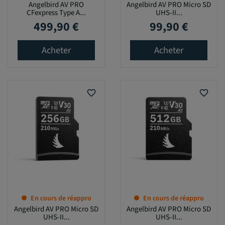
Angelbird AV PRO
Angelbird AV PRO Micro SD
CFexpress Type A...
UHS-II...
499,90 €
99,90 €
Prix
Prix
Acheter
Acheter
favorite_border
favorite_border
En cours de réappro
En cours de réappro
Angelbird AV PRO Micro SD
Angelbird AV PRO Micro SD
UHS-II...
UHS-II...