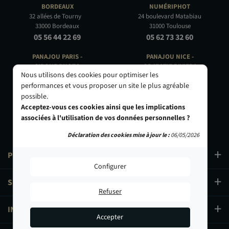
BORDEAUX
NUMÉRIPHOT
32 allées de Tourny
24 boulevard Matabiau
33000 Bordeaux
31000 Toulouse
05 56 44 22 69
05 62 73 32 60
PANAJOU PARIS -
PANAJOU NICE -
CIRQUE PHOTO
OBJECTIF RIVIERA
Nous utilisons des cookies pour optimiser les
9, bd des Filles-du-Calvaire
24 Rue de l'Hôtel des Postes
performances et vous proposer un site le plus agréable
75003 Paris
06000 Nice
possible.
01 40 29 91 91
04 93 01 52 25
Acceptez-vous ces cookies ainsi que les implications
associées à l'utilisation de vos données personnelles ?
Déclaration des cookies mise à jour le :
06/05/2026
PRODUITS
Configurer
SERVICES
Refuser
INFORMATIONS
Accepter