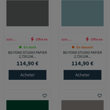
n cours …
Offre en cours …
En stock
En réassort
BD FOND STUDIO PAPIER
BD FOND STUDIO PAPIER
2,72X11M...
2,72X11M...
114,90 €
114,90 €
Prix
Prix
Acheter
Acheter
favorite_border
favorite_border