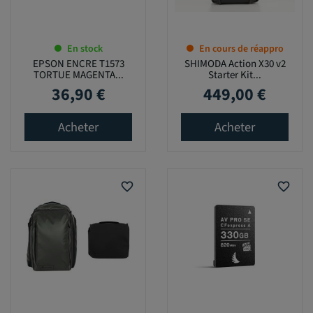
En stock
En cours de réappro
EPSON ENCRE T1573
SHIMODA Action X30 v2
TORTUE MAGENTA...
Starter Kit...
36,90 €
449,00 €
Prix
Prix
Acheter
Acheter
favorite_border
favorite_border