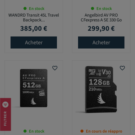
En stock
En stock
WANDRD Transit 45L Travel
Angelbird AV PRO
Backpack...
CFexpress A SE 330 Go
385,00 €
299,90 €
Prix
Prix
Acheter
Acheter
favorite_border
favorite_border
FILTRER
En stock
En cours de réappro