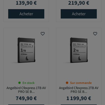
139,90 €
219,90 €
Prix
Prix
Acheter
Acheter
favorite_border
favorite_border
En stock
Sur commande
Angelbird Cfexpress 1TB AV
Angelbird Cfexpress 2TB AV
PRO SE B...
PRO SE B...
749,90 €
1 199,90 €
Prix
Prix