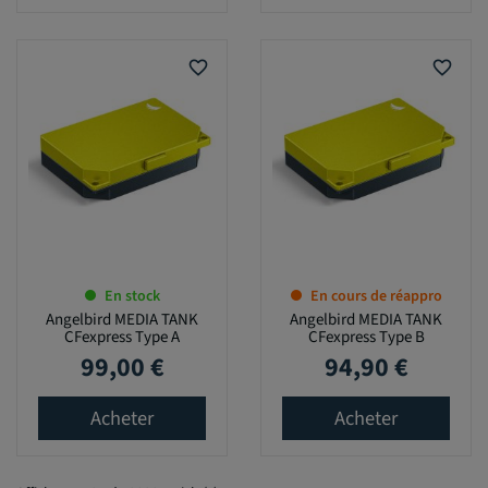
favorite_border
favorite_border
En stock
En cours de réappro
Angelbird MEDIA TANK
Angelbird MEDIA TANK
CFexpress Type A
CFexpress Type B
99,00 €
94,90 €
Prix
Prix
Acheter
Acheter