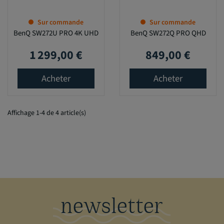
Sur commande
Sur commande
BenQ SW272U PRO 4K UHD
BenQ SW272Q PRO QHD
1 299,00 €
849,00 €
Prix
Prix
Acheter
Acheter
Affichage 1-4 de 4 article(s)
newsletter