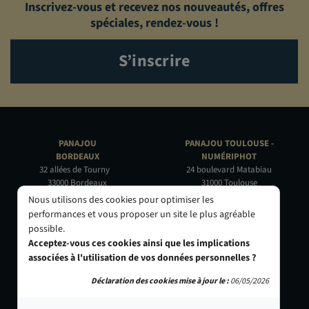
Inscrivez-vous et recevez nos nouveautés, offres
spéciales, rendez-vous !
S’inscrire
PANAJOU
PANAJOU TOULOUSE -
BORDEAUX
NUMÉRIPHOT
32 allées de Tourny
24 boulevard Matabiau
33000 Bordeaux
31000 Toulouse
05 56 44 22 69
05 62 73 32 60
Nous utilisons des cookies pour optimiser les
performances et vous proposer un site le plus agréable
PANAJOU PARIS -
PANAJOU NICE -
possible.
CIRQUE PHOTO
OBJECTIF RIVIERA
Acceptez-vous ces cookies ainsi que les implications
9, bd des Filles-du-Calvaire
24 Rue de l'Hôtel des Postes
associées à l'utilisation de vos données personnelles ?
75003 Paris
06000 Nice
01 40 29 91 91
04 93 01 52 25
Déclaration des cookies mise à jour le :
06/05/2026