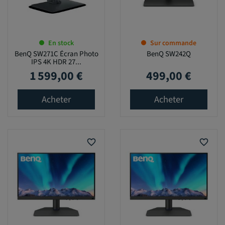
En stock
Sur commande
BenQ SW271C Écran Photo
BenQ SW242Q
IPS 4K HDR 27...
1 599,00 €
499,00 €
Prix
Prix
Acheter
Acheter
favorite_border
favorite_border