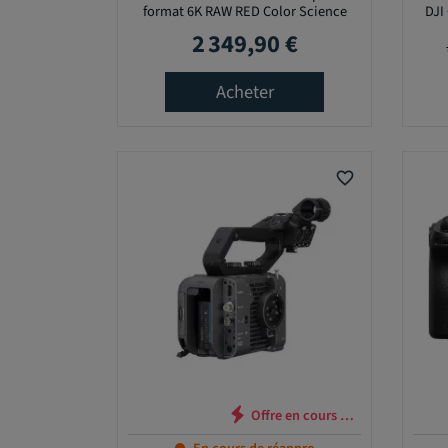
8
format 6K RAW RED Color Science
DJI 
5
2 349,90 €
Prix
,
0
Acheter
0
€
-
favorite_border
1
3
9
0
5
,
0
0
re en cours …
Offre en cours …
€