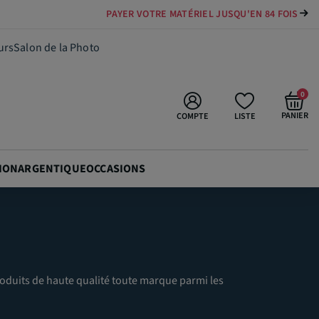
PAYER VOTRE MATÉRIEL JUSQU'EN 84 FOIS
urs
Salon de la Photo
0
PANIER
COMPTE
LISTE
ION
ARGENTIQUE
OCCASIONS
roduits de haute qualité toute marque parmi les