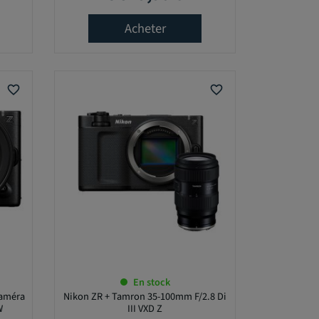
Acheter
favorite_border
favorite_border
En stock
caméra
Nikon ZR + Tamron 35-100mm F/2.8 Di
W
III VXD Z