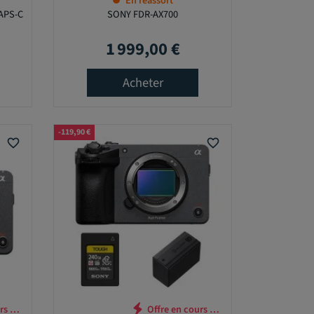
En réassort
APS-C
SONY FDR-AX700
1 999,00 €
Prix
Acheter
-119,90 €
favorite_border
favorite_border
cours …