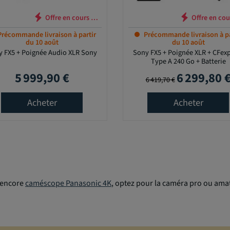
Offre en cours …
Offre en 
Précommande livraison à partir
Précommande livraison à pa
du 10 août
du 10 août
y FX5 + Poignée Audio XLR Sony
Sony FX5 + Poignée XLR + CFex
Type A 240 Go + Batterie
5 999,90 €
6 299,80 
Prix
Prix de base
Prix
6 419,70 €
Acheter
Acheter
encore
caméscope Panasonic 4K
, optez pour la caméra pro ou amat