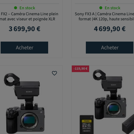
En stock
En stock
 FX2 – Caméra Cinema Line plein
Sony FX3 A | Caméra Cinema Line
mat avec viseur et poignée XLR
format (4K 120p, haute sensibil
3 699,90 €
4 699,90 €
Prix
Prix
Acheter
Acheter
-119,90 €
favorite_border