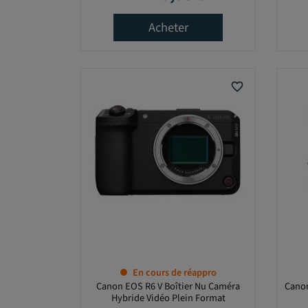
R
Q
Acheter
U
E
favorite_border
M
O
D
È
L
E
T
En cours de réappro
A
Canon EOS R6 V Boîtier Nu Caméra
Cano
I
Hybride Vidéo Plein Format
L