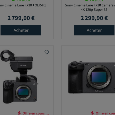
En stock
En stock
ny Cinema Line FX30 + XLR-H1
Sony Cinema Line FX30 Caméra 
4K 120p Super 35
2 799,00 €
2 299,90 €
Prix
Prix
Acheter
Acheter
favorite_border
Offre en cours …
Offre en 