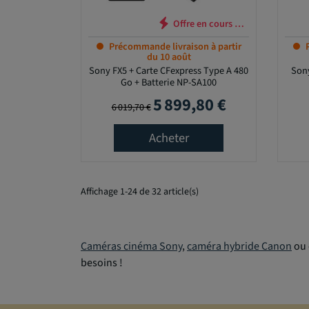
re en cours …
Offre en cours …
Précommande livraison à partir
du 10 août
Sony FX5 + Carte CFexpress Type A 480
Son
Go + Batterie NP-SA100
5 899,80 €
Prix de base
Prix
6 019,70 €
Acheter
Affichage 1-24 de 32 article(s)
Caméras cinéma Sony
,
caméra hybride Canon
ou 
besoins !