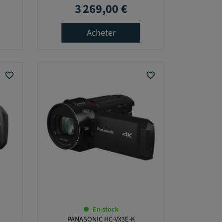
3 269,00 €
Prix
Acheter
favorite_border
favorite_border
En stock
PANASONIC HC-VX3E-K