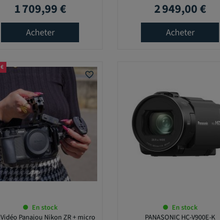
1 709,99 €
2 949,00 €
Prix
Prix
Acheter
Acheter
 €
favorite_border
En stock
En stock
 Vidéo Panajou Nikon ZR + micro
PANASONIC HC-V900E-K