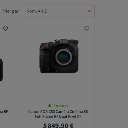
Trier par :
favorite_border
favorite_border
En stock
ma RF
Canon EOS C80 Caméra Cinéma 6K
Full Frame RF Dual Pixel AF
5 849,90 €
Prix