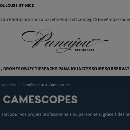
OULOUSE ET NICE
Labo Photo
Location
La Gazette
Podcasts
Concept Store
Ambassade
O, DRONES
OBJECTIFS
PACKS PANAJOU
ACCESSOIRES
OBSERVAT
ras vidéo
Caméras pro & Camescopes
 CAMESCOPES
 soit pour vos projets professionnels ou personnels, grâce à des p