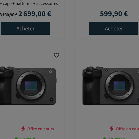
+ cage + batteries + accessoires
2 699,00 €
599,90 €
Prix de base
Prix
Prix
3 130,90 €
Acheter
Acheter
favorite_border
Offre en cours …