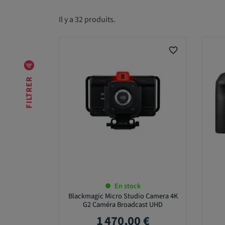
Il y a 32 produits.
T
Y
P
favorite_border
E
D
'
FILTRER
A
P
P
A
R
E
I
L
En stock
Blackmagic Micro Studio Camera 4K
G2 Caméra Broadcast UHD
M
1 470,00 €
Prix
A