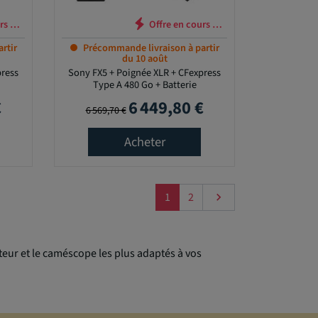
cours …
rtir
Précommande livraison à partir
du 10 août
press
Sony FX5 + Poignée XLR + CFexpress
Type A 480 Go + Batterie
€
6 449,80 €
Prix de base
Prix
6 569,70 €
Acheter
Suivant
1
2

eur et le caméscope les plus adaptés à vos