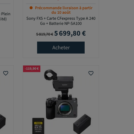
Précommande livraison à partir
du 10 août
 Plein
Sony FX5 + Carte CFexpress Type A 240
ité)
Go + Batterie NP-SA100
5 699,80 €
Prix de base
Prix
5 819,70 €
Acheter
-119,90 €
favorite_border
favorite_border