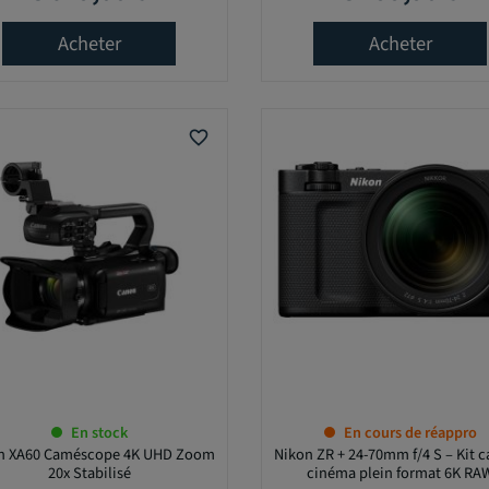
Acheter
Acheter
favorite_border
En stock
En cours de réappro
n XA60 Caméscope 4K UHD Zoom
Nikon ZR + 24-70mm f/4 S – Kit 
20x Stabilisé
cinéma plein format 6K RA