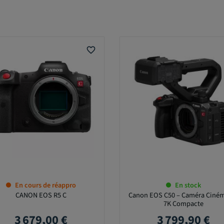
favorite_border
En cours de réappro
En stock
CANON EOS R5 C
Canon EOS C50 – Caméra Ciné
7K Compacte
3 679,00 €
3 799,90 €
Prix
Prix