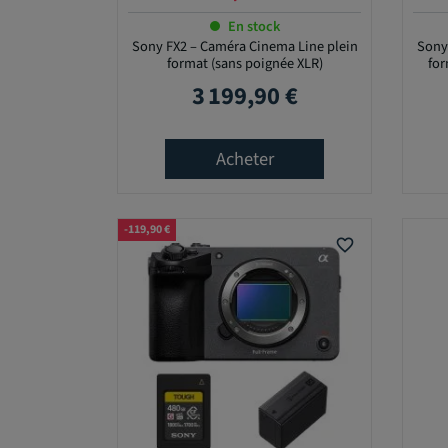
En stock
Sony FX2 – Caméra Cinema Line plein
Sony
format (sans poignée XLR)
for
3 199,90 €
Prix
Acheter
-119,90 €
favorite_border