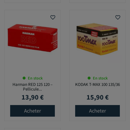
favorite_border
favorite_border
En stock
En stock
Harman RED 125 120 –
KODAK T-MAX 100 135/36
Pellicule...
13,90 €
15,90 €
Prix
Prix
Acheter
Acheter