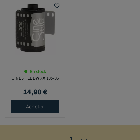
favorite_border
En stock
CINESTILL BW XX 135/36
14,90 €
Prix
Acheter