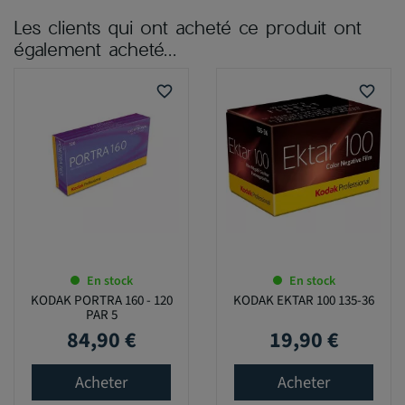
Les clients qui ont acheté ce produit ont
également acheté...
favorite_border
favorite_border
En stock
En stock
KODAK PORTRA 160 - 120
KODAK EKTAR 100 135-36
PAR 5
84,90 €
19,90 €
Prix
Prix
Acheter
Acheter