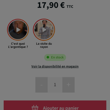
17,90 €
TTC
C'est quoi
La visite du
L'argentique ?
rayon
En stock
Voir la disponibilité en magasin
-
+
Ajouter au panier