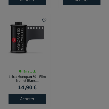
favorite_border
En stock
Leica Monopan 50 – Film
Noir et Blanc...
14,90 €
Prix
Acheter