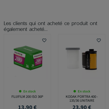
Les clients qui ont acheté ce produit ont
également acheté...
favorite_border
favorite_border
En stock
En stock
FUJIFILM 200 ISO 36P
KODAK PORTRA 400 -
135/36 UNITAIRE
13,90 €
23,90 €
Prix
Prix