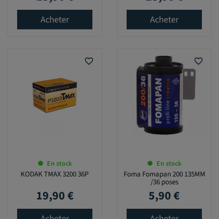
Acheter
Acheter
favorite_border
favorite_border
En stock
En stock
KODAK TMAX 3200 36P
Foma Fomapan 200 135MM
/36 poses
19,90 €
5,90 €
Prix
Prix
Acheter
Acheter