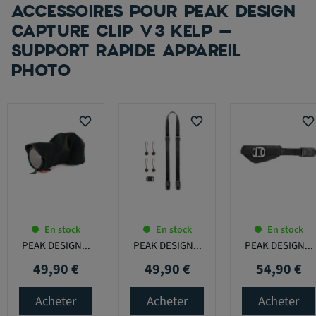
ACCESSOIRES POUR PEAK DESIGN
CAPTURE CLIP V3 KELP –
SUPPORT RAPIDE APPAREIL
PHOTO
favorite_border
favorite_border
favorite_border
En stock
En stock
En stock
PEAK DESIGN...
PEAK DESIGN...
PEAK DESIGN...
49,90 €
49,90 €
54,90 €
Prix
Prix
Prix
Acheter
Acheter
Acheter