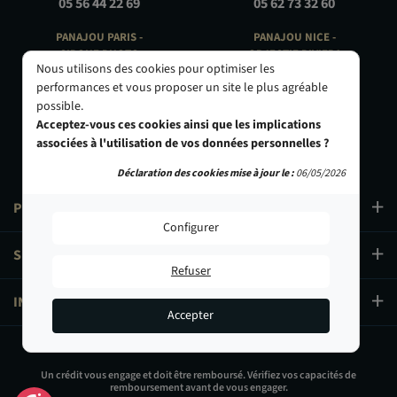
05 56 44 22 69
05 62 73 32 60
PANAJOU PARIS -
PANAJOU NICE -
CIRQUE PHOTO
OBJECTIF RIVIERA
Nous utilisons des cookies pour optimiser les
9, bd des Filles-du-Calvaire
24 Rue de l'Hôtel des Postes
performances et vous proposer un site le plus agréable
75003 Paris
06000 Nice
possible.
01 40 29 91 91
04 93 01 52 25
Acceptez-vous ces cookies ainsi que les implications
associées à l'utilisation de vos données personnelles ?
Déclaration des cookies mise à jour le :
06/05/2026
PRODUITS
Configurer
SERVICES
Refuser
INFORMATIONS
Accepter
79,90 €
Un crédit vous engage et doit être remboursé. Vérifiez vos capacités de
remboursement avant de vous engager.
Ajouter au panier