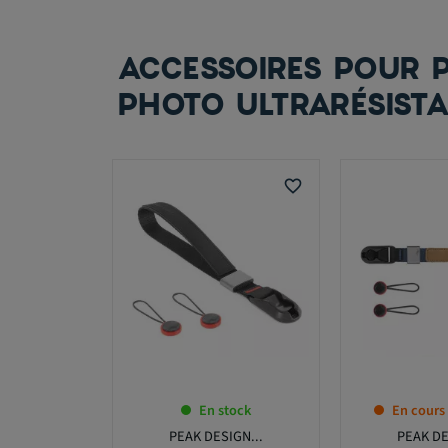
ACCESSOIRES POUR 
PHOTO ULTRARÉSIST
favorite_border
En stock
En cours
PEAK DESIGN...
PEAK DE