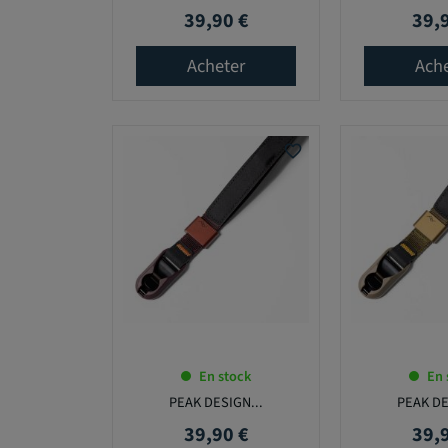
39,90 €
39,
Prix
Prix
Acheter
Ach
favorite_border
En stock
En 
PEAK DESIGN...
PEAK DE
39,90 €
39,
Prix
Prix