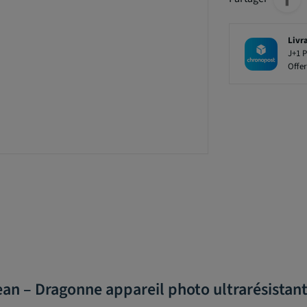
Livr
J+1 P
Offer
ean – Dragonne appareil photo ultrarésistan