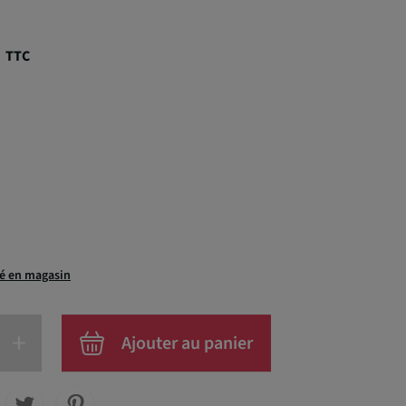
€
TTC
té en magasin
+
Ajouter au panier