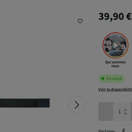
39,90 
favorite_border
Qui sommes
nous
En stock
Voir la disponibili
-
Partager