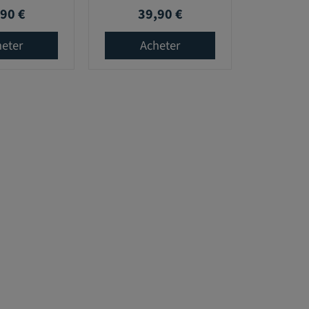
90 €
39,90 €
Prix
eter
Acheter