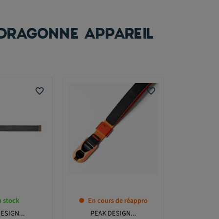
DRAGONNE APPAREIL
favorite_border
favorite_border
 stock
En cours de réappro
ESIGN...
PEAK DESIGN...