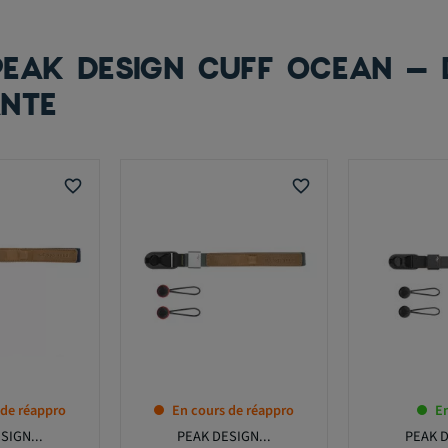
PEAK DESIGN CUFF OCEAN – 
ANTE
favorite_border
favorite_border
 de réappro
En cours de réappro
En
SIGN...
PEAK DESIGN...
PEAK D