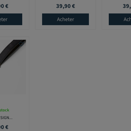
90 €
39,90 €
39,
Prix
Prix
eter
Acheter
Ach
favorite_border
stock
SIGN...
90 €