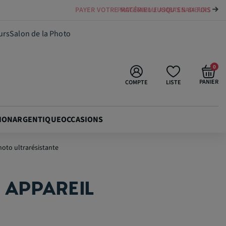
PAYER VOTRE MATÉRIEL JUSQU'EN 84 FOIS
39,90 €
Ajouter au panier
urs
Salon de la Photo
0
PANIER
COMPTE
LISTE
ION
ARGENTIQUE
OCCASIONS
oto ultrarésistante
 APPAREIL