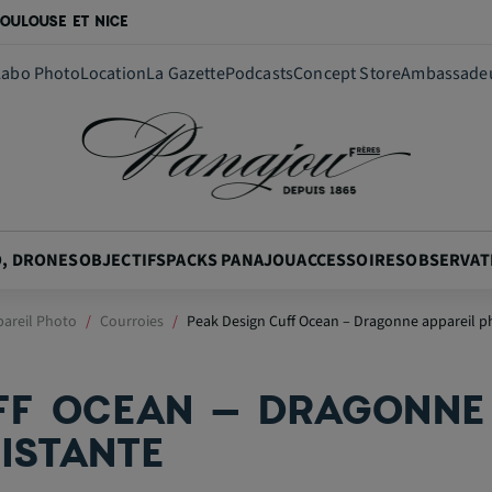
OULOUSE ET NICE
Labo Photo
Location
La Gazette
Podcasts
Concept Store
Ambassade
O, DRONES
OBJECTIFS
PACKS PANAJOU
ACCESSOIRES
OBSERVAT
pareil Photo
Courroies
Peak Design Cuff Ocean – Dragonne appareil ph
FF OCEAN – DRAGONNE
ISTANTE