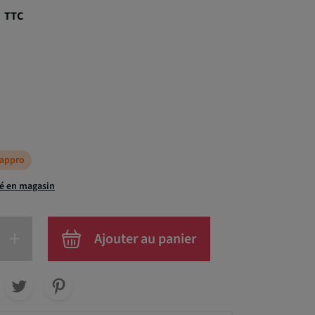
€
TTC
éappro
té en magasin
+
Ajouter au panier