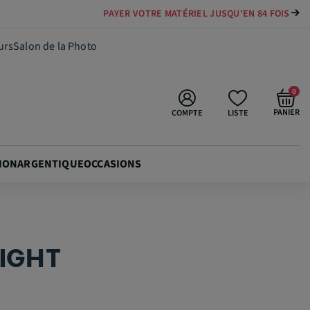
TOUTES LES PROMOTIONS EN COURS
69,90 €
Ajouter au panier
urs
Salon de la Photo
0
PANIER
COMPTE
LISTE
ION
ARGENTIQUE
OCCASIONS
NIGHT