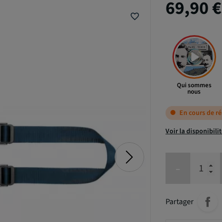
69,90 
favorite_border
Qui sommes
nous
En cours de r
Voir la disponibili
-
Partager