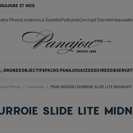
OULOUSE ET NICE
Labo Photo
Location
La Gazette
Podcasts
Concept Store
Ambassade
O, DRONES
OBJECTIFS
PACKS PANAJOU
ACCESSOIRES
OBSERVAT
pareil Photo
Courroies
PEAK DESIGN COURROIE SLIDE LITE MIDNIGHT
RROIE SLIDE LITE MID