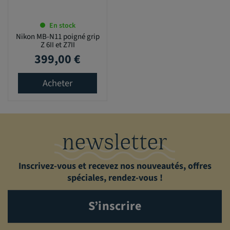
En stock
Nikon MB-N11 poigné grip
Z 6II et Z7II
399,00 €
Prix
Acheter
newsletter
Inscrivez-vous et recevez nos nouveautés, offres
spéciales, rendez-vous !
S’inscrire