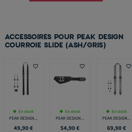
ACCESSOIRES POUR PEAK DESIGN
COURROIE SLIDE (ASH/GRIS)
favorite_border
favorite_border
favorite_border
En stock
En stock
En stock
PEAK DESIGN...
PEAK DESIGN...
PEAK DESIGN...
49,90 €
54,90 €
69,90 €
Prix
Prix
Prix