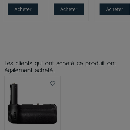
Acheter
Acheter
Acheter
Les clients qui ont acheté ce produit ont
également acheté...
favorite_border