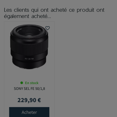
Les clients qui ont acheté ce produit ont
également acheté...
favorite_border
En stock
SONY SEL FE 50/1,8
229,90 €
Prix
Acheter