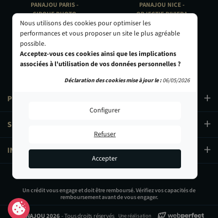
PANAJOU PARIS -
PANAJOU NICE -
CIRQUE PHOTO
OBJECTIF RIVIERA
Nous utilisons des cookies pour optimiser les
9, bd des Filles-du-Calvaire
24 Rue de l'Hôtel des Postes
75003 Paris
06000 Nice
performances et vous proposer un site le plus agréable
01 40 29 91 91
04 93 01 52 25
possible.
Acceptez-vous ces cookies ainsi que les implications
associées à l'utilisation de vos données personnelles ?
Déclaration des cookies mise à jour le :
06/05/2026
PRODUITS
Configurer
SERVICES
Refuser
INFORMATIONS
Accepter
3 299,90 €
Un crédit vous engage et doit être remboursé. Vérifiez vos capacités de
remboursement avant de vous engager.
Ajouter au panier
© PANAJOU 2026
- Tous droits réservés
Une réalisation