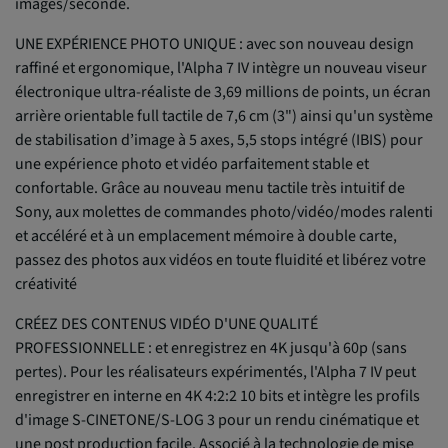
images/seconde.
UNE EXPÉRIENCE PHOTO UNIQUE : avec son nouveau design
raffiné et ergonomique, l'Alpha 7 IV intègre un nouveau viseur
électronique ultra-réaliste de 3,69 millions de points, un écran
arrière orientable full tactile de 7,6 cm (3") ainsi qu'un système
de stabilisation d’image à 5 axes, 5,5 stops intégré (IBIS) pour
une expérience photo et vidéo parfaitement stable et
confortable. Grâce au nouveau menu tactile très intuitif de
Sony, aux molettes de commandes photo/vidéo/modes ralenti
et accéléré et à un emplacement mémoire à double carte,
passez des photos aux vidéos en toute fluidité et libérez votre
créativité
CRÉEZ DES CONTENUS VIDÉO D'UNE QUALITÉ
PROFESSIONNELLE : et enregistrez en 4K jusqu'à 60p (sans
pertes). Pour les réalisateurs expérimentés, l'Alpha 7 IV peut
enregistrer en interne en 4K 4:2:2 10 bits et intègre les profils
d'image S-CINETONE/S-LOG 3 pour un rendu cinématique et
une post production facile. Associé à la technologie de mise