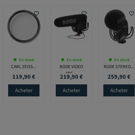
favorite_border
favorite_border
favorite_border
En stock
En stock
En stock
CARL ZEISS...
RODE VIDEO
RODE STEREO...
MIC...
119,90 €
219,90 €
259,90 €
Prix
Prix
Prix
Acheter
Acheter
Acheter