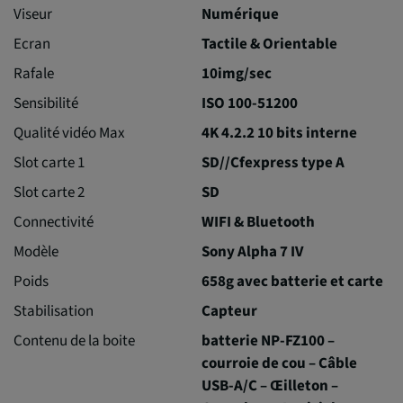
Viseur
Numérique
Ecran
Tactile & Orientable
Rafale
10img/sec
Sensibilité
ISO 100-51200
Qualité vidéo Max
4K 4.2.2 10 bits interne
Slot carte 1
SD//Cfexpress type A
Slot carte 2
SD
Connectivité
WIFI & Bluetooth
Modèle
Sony Alpha 7 IV
Poids
658g avec batterie et carte
Stabilisation
Capteur
Contenu de la boite
batterie NP-FZ100 –
courroie de cou – Câble
USB-A/C – Œilleton –