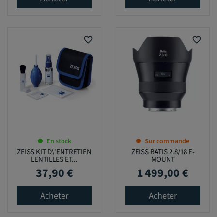
favorite_border
favorite_border
En stock
Sur commande
ZEISS KIT D\'ENTRETIEN
ZEISS BATIS 2.8/18 E-
LENTILLES ET...
MOUNT
37,90 €
1 499,00 €
Prix
Prix
Acheter
Acheter