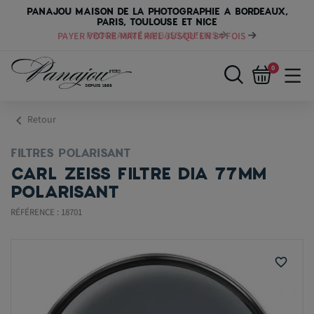
PANAJOU MAISON DE LA PHOTOGRAPHIE A BORDEAUX,
PARIS, TOULOUSE ET NICE
PAYER VOTRE MATÉRIEL JUSQU'EN 84 FOIS
0
chevron_left
Retour
FILTRES POLARISANT
CARL ZEISS FILTRE DIA 77MM
POLARISANT
RÉFÉRENCE : 18701
favorite_border