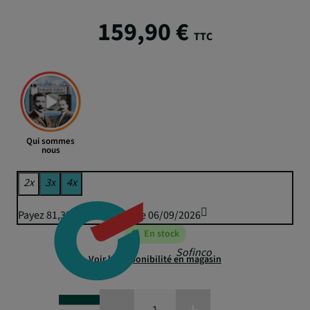
159,90 €
TTC
Qui sommes
nous
2x
3x
4x
Payez 81,32 € puis 79,95 € le 06/09/2026
En stock
Sofinco
Voir la disponibilité en magasin