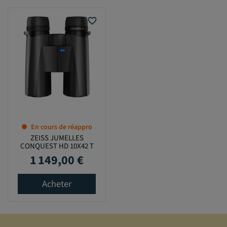
favorite_border
En cours de réappro
ZEISS JUMELLES
CONQUEST HD 10X42 T
1 149,00 €
Prix
Acheter