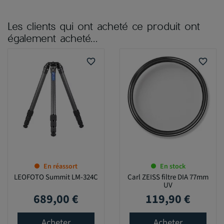
Les clients qui ont acheté ce produit ont
également acheté...
favorite_border
favorite_border
En réassort
En stock
LEOFOTO Summit LM-324C
Carl ZEISS filtre DIA 77mm
UV
689,00 €
119,90 €
Prix
Prix
Acheter
Acheter