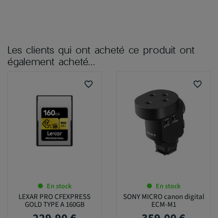
Les clients qui ont acheté ce produit ont
également acheté...
favorite_border
favorite_border
En stock
En stock
LEXAR PRO CFEXPRESS
SONY MICRO canon digital
GOLD TYPE A 160GB
ECM-M1
Prix
Prix