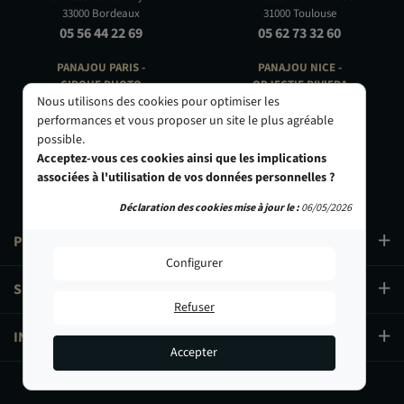
33000 Bordeaux
31000 Toulouse
05 56 44 22 69
05 62 73 32 60
PANAJOU PARIS -
PANAJOU NICE -
CIRQUE PHOTO
OBJECTIF RIVIERA
Nous utilisons des cookies pour optimiser les
9, bd des Filles-du-Calvaire
24 Rue de l'Hôtel des Postes
75003 Paris
06000 Nice
performances et vous proposer un site le plus agréable
01 40 29 91 91
04 93 01 52 25
possible.
Acceptez-vous ces cookies ainsi que les implications
associées à l'utilisation de vos données personnelles ?
Déclaration des cookies mise à jour le :
06/05/2026
PRODUITS
Configurer
SERVICES
Refuser
INFORMATIONS
Accepter
99,90 €