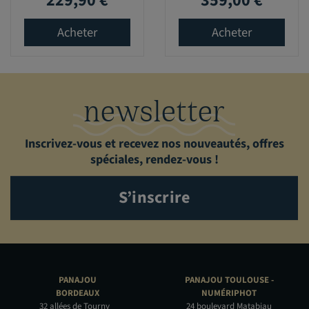
229,90 €
359,00 €
Acheter
Acheter
newsletter
Inscrivez-vous et recevez nos nouveautés, offres
spéciales, rendez-vous !
S’inscrire
PANAJOU
PANAJOU TOULOUSE -
BORDEAUX
NUMÉRIPHOT
32 allées de Tourny
24 boulevard Matabiau