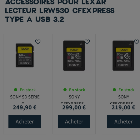
ACCESSOIRES POUR LEXAR
LECTEUR LRW530 CFEXPRESS
TYPE A USB 3.2
favorite_border
favorite_border
favorite_border
En stock
En stock
En stock
SONY SD SERIE
SONY
SONY
G...
CFEXPRESS...
CFEXPRESS...
249,90 €
299,00 €
219,00 €
Prix
Prix
Prix
Acheter
Acheter
Acheter