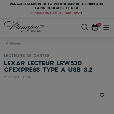
PANAJOU MAISON DE LA PHOTOGRAPHIE A BORDEAUX,
PARIS, TOULOUSE ET NICE
PAYER VOTRE MATÉRIEL JUSQU'EN 84 FOIS
0
chevron_left
Retour
LECTEURS DE CARTES
LEXAR LECTEUR LRW530
CFEXPRESS TYPE A USB 3.2
RÉFÉRENCE : 38264
favorite_border