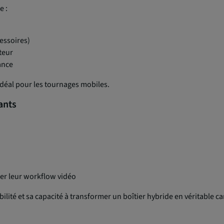
e :
essoires)
teur
ance
 idéal pour les tournages mobiles.
ants
er leur workflow vidéo
fiabilité et sa capacité à transformer un boîtier hybride en véritable