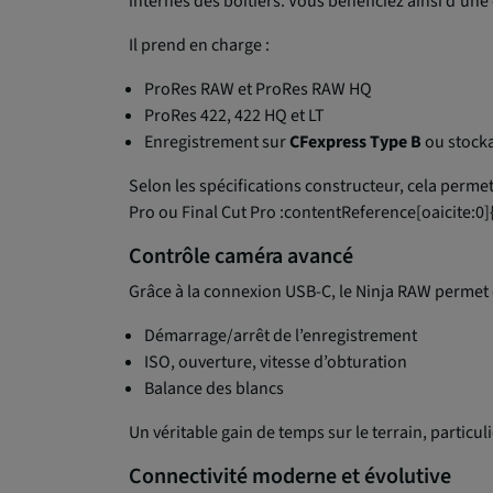
internes des boîtiers. Vous bénéficiez ainsi d’un
Il prend en charge :
ProRes RAW et ProRes RAW HQ
ProRes 422, 422 HQ et LT
Enregistrement sur
CFexpress Type B
ou stock
Selon les spécifications constructeur, cela perm
Pro ou Final Cut Pro :contentReference[oaicite:0]
Contrôle caméra avancé
Grâce à la connexion USB-C, le Ninja RAW permet 
Démarrage/arrêt de l’enregistrement
ISO, ouverture, vitesse d’obturation
Balance des blancs
Un véritable gain de temps sur le terrain, particu
Connectivité moderne et évolutive