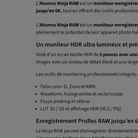
L’
Atomos
Ninja RAW
est un
moniteur-enregistre
jusqu’en 6K
, tout en offrant des outils professio
L’
Atomos
Ninja RAW
est un
moniteur-enregistreu
pleinement le potentiel de leur appareil photo h
Un moniteur HDR ultra lumineux et pré
Doté d’un écran tactile HDR de
5 pouces avec une
images avec un niveau de détail élevé et une lar
Les outils de monitoring professionnels intégrés i
False color EL Zone et ARRI
Waveform, histogramme et vectorscope
Focus peaking et zébras
LUT 3D / 1D et affichage HDR (HLG / PQ)
Enregistrement ProRes RAW jusqu’en 
Le Ninja RAW permet d’enregistrer directement d