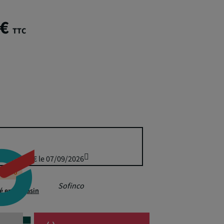
 €
TTC
uis 419,40 € le 07/09/2026
éappro
Sofinco
té en magasin