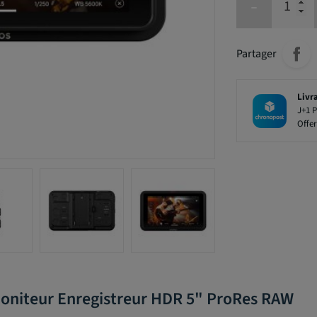
-
Partager
Livr
J+1 P
Offer
oniteur Enregistreur HDR 5" ProRes RAW