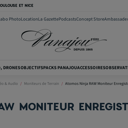
OULOUSE ET NICE
Labo Photo
Location
La Gazette
Podcasts
Concept Store
Ambassade
O, DRONES
OBJECTIFS
PACKS PANAJOU
ACCESSOIRES
OBSERVAT
déo & Audio
Moniteurs de Terrain
Atomos Ninja RAW Moniteur Enregis
AW MONITEUR ENREGIST