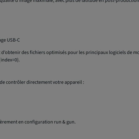
e qualité d’image maximale, avec plus de latitude en post-production
age USB-C
et d’obtenir des fichiers optimisés pour les principaux logiciels d
{index=0}.
de contrôler directement votre appareil :
lièrement en configuration run & gun.