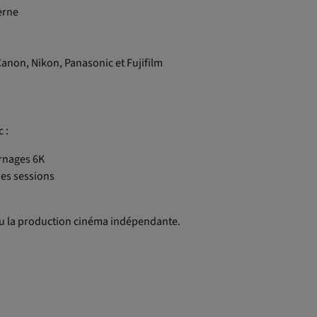
erne
Canon, Nikon, Panasonic et Fujifilm
 :
urnages 6K
ues sessions
 ou la production cinéma indépendante.