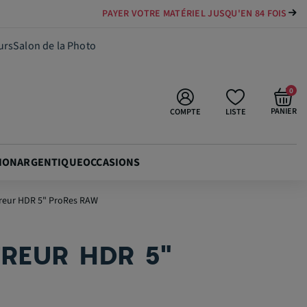
PAYER VOTRE MATÉRIEL JUSQU'EN 84 FOIS
838,80 €
Ajouter au panier
urs
Salon de la Photo
0
PANIER
COMPTE
LISTE
ION
ARGENTIQUE
OCCASIONS
treur HDR 5" ProRes RAW
REUR HDR 5"