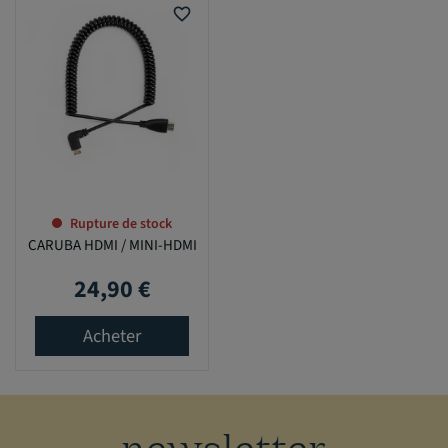
favorite_border
Rupture de stock
CARUBA HDMI / MINI-HDMI
24,90 €
Prix
Acheter
newsletter