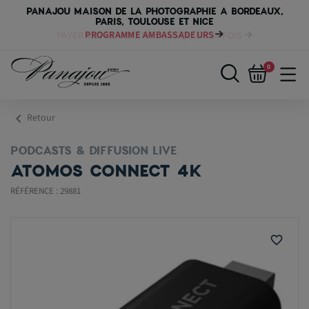
PANAJOU MAISON DE LA PHOTOGRAPHIE A BORDEAUX,
PARIS, TOULOUSE ET NICE
PAYER VOTRE MATÉRIEL JUSQU'EN 84 FOIS
0
chevron_left
Retour
PODCASTS & DIFFUSION LIVE
ATOMOS CONNECT 4K
RÉFÉRENCE : 29881
favorite_border