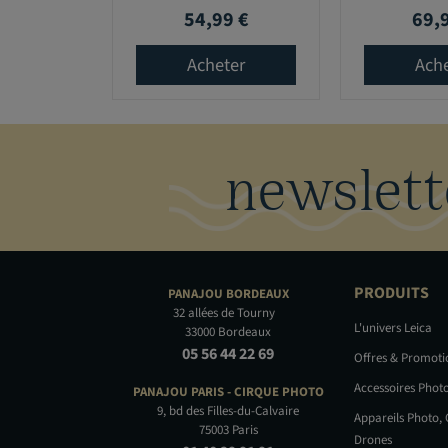
54,99 €
69,
Prix
Prix
Acheter
Ach
newslett
PRODUITS
PANAJOU
BORDEAUX
32 allées de Tourny
L'univers Leica
33000 Bordeaux
05 56 44 22 69
Offres & Promot
Accessoires Phot
PANAJOU PARIS -
CIRQUE PHOTO
9, bd des Filles-du-Calvaire
Appareils Photo,
75003 Paris
Drones