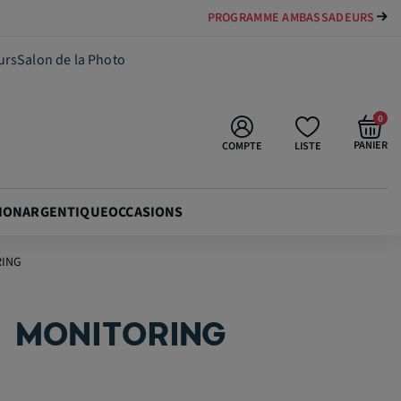
PAYER VOTRE MATÉRIEL JUSQU'EN 84 FOIS
69,99 €
Ajouter au panier
urs
Salon de la Photo
0
PANIER
COMPTE
LISTE
ION
ARGENTIQUE
OCCASIONS
RING
 MONITORING