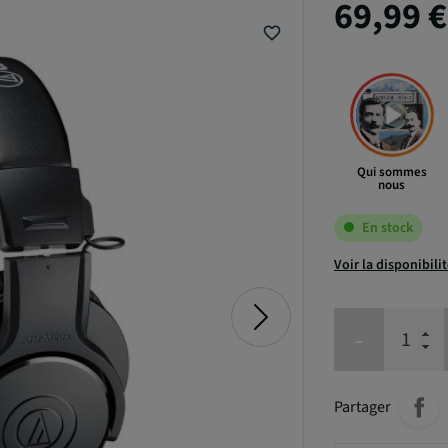
69,99 
favorite_border
Qui sommes
nous
En stock
Voir la disponibili
-
Partager