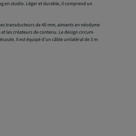
ng en studio. Léger et durable, il comprend un
c des transducteurs de 40 mm, aimants en néodyme
 et les créateurs de contenu. Le design circum-
coute. Il est équipé d’un câble unilatéral de 3 m