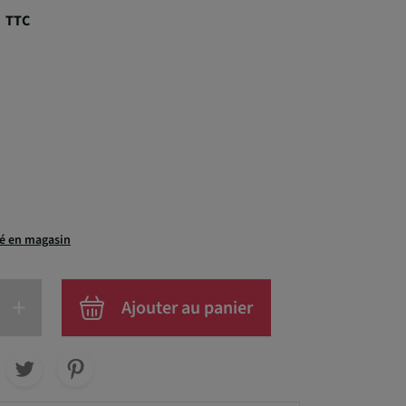
€
TTC
té en magasin
+
Ajouter au panier