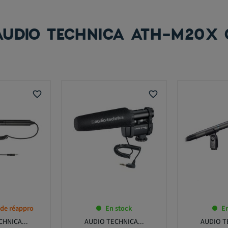
AUDIO TECHNICA ATH-M20X 
favorite_border
favorite_border
 de réappro
En stock
En
HNICA...
AUDIO TECHNICA...
AUDIO T