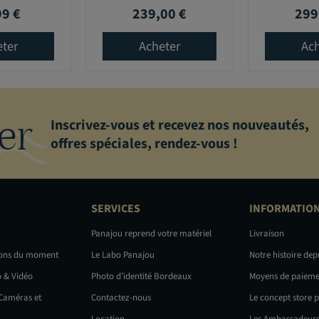
99 €
239,00 €
299
Prix
Prix
eter
Acheter
Ach
er
Inscrivez-vous et recevez nos nouveautés,
offres spéciales, rendez-vous !
SERVICES
INFORMATIO
Panajou reprend votre matériel
Livraison
ions du moment
Le Labo Panajou
Notre histoire dep
o & Vidéo
Photo d’identité Bordeaux
Moyens de paieme
 Caméras et
Contactez-nous
Le concept store 
Location
Les Ambassadeurs