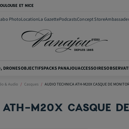
OULOUSE ET NICE
Labo Photo
Location
La Gazette
Podcasts
Concept Store
Ambassade
O, DRONES
OBJECTIFS
PACKS PANAJOU
ACCESSOIRES
OBSERVAT
déo & Audio
Casques
AUDIO TECHNICA ATH-M20X CASQUE DE MONITO
 ATH-M20X CASQUE DE