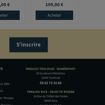
,00 €
199,00 €
Prix
eter
Acheter
S’inscrire
NS
PANAJOU TOULOUSE -
NUMÉRIPHOT
24 boulevard Matabiau
31000 Toulouse
05 62 73 32 60
uis 1865
nt
PANAJOU NICE -
OBJECTIF RIVIERA
24 Rue de l'Hôtel des Postes
par Panajou
06000 Nice
 Panajou :