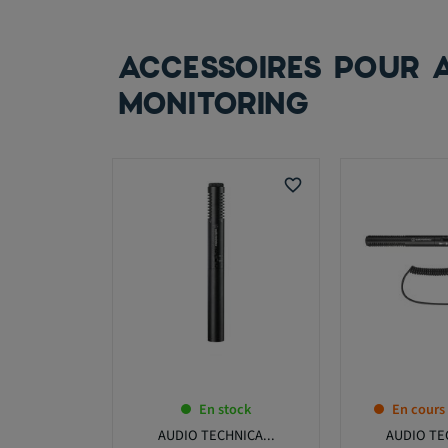
ACCESSOIRES POUR 
MONITORING
favorite_border
En stock
En cours
AUDIO TECHNICA...
AUDIO TEC