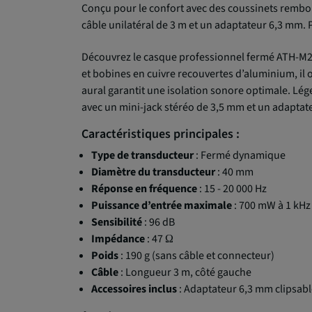
Conçu pour le confort avec des coussinets rembour
câble unilatéral de 3 m et un adaptateur 6,3 mm. 
Découvrez le casque professionnel fermé ATH-M20
et bobines en cuivre recouvertes d’aluminium, il 
aural garantit une isolation sonore optimale. Lége
avec un mini-jack stéréo de 3,5 mm et un adaptat
Caractéristiques principales :
Type de transducteur
: Fermé dynamique
Diamètre du transducteur
: 40 mm
Réponse en fréquence
: 15 - 20 000 Hz
Puissance d’entrée maximale
: 700 mW à 1 kHz
Sensibilité
: 96 dB
Impédance
: 47 Ω
Poids
: 190 g (sans câble et connecteur)
Câble
: Longueur 3 m, côté gauche
Accessoires inclus
: Adaptateur 6,3 mm clipsab