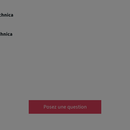
chnica
chnica
Posez une question