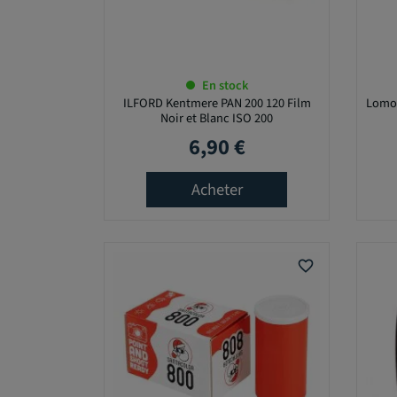
En stock
ILFORD Kentmere PAN 200 120 Film
Lomo
Noir et Blanc ISO 200
6,90 €
Prix
Acheter
favorite_border