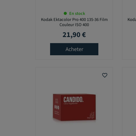
En stock
Kodak Ektacolor Pro 400 135-36 Film
Koda
Couleur ISO 400
21,90 €
Prix
Acheter
favorite_border