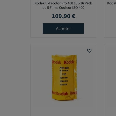
Kodak Ektacolor Pro 400 135-36 Pack
Kodak
de 5 Films Couleur ISO 400
109,90 €
Prix
Acheter
favorite_border