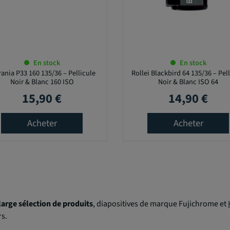
En stock
En stock
rania P33 160 135/36 – Pellicule
Rollei Blackbird 64 135/36 – Pel
Noir & Blanc 160 ISO
Noir & Blanc ISO 64
15,90 €
14,90 €
Prix
Prix
Acheter
Acheter
large sélection de produits
, diapositives de marque Fujichrome et
rs.