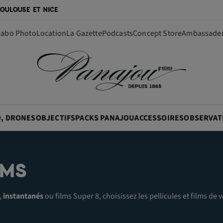
OULOUSE ET NICE
Labo Photo
Location
La Gazette
Podcasts
Concept Store
Ambassade
O, DRONES
OBJECTIFS
PACKS PANAJOU
ACCESSOIRES
OBSERVAT
LMS
,
instantanés
ou films Super 8, choisissez les pellicules et films de 