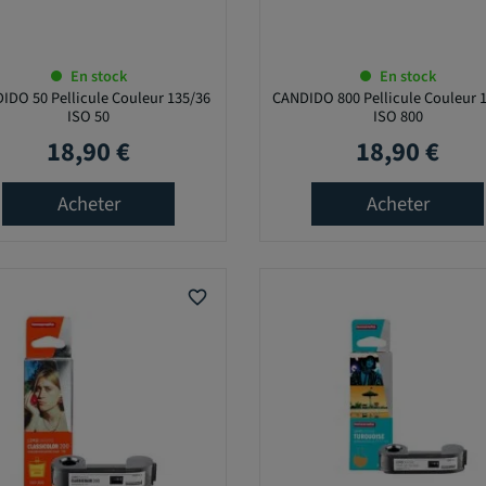
En stock
En stock
IDO 50 Pellicule Couleur 135/36
CANDIDO 800 Pellicule Couleur 
ISO 50
ISO 800
18,90 €
18,90 €
Prix
Prix
Acheter
Acheter
favorite_border