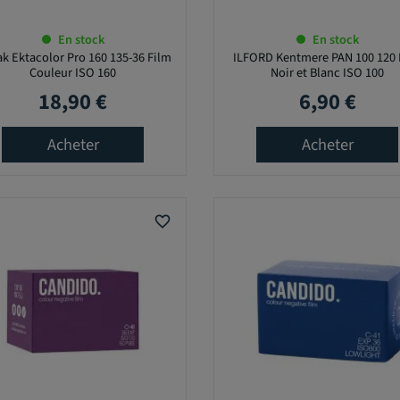
En stock
En stock
k Ektacolor Pro 160 135-36 Film
ILFORD Kentmere PAN 100 120 
Couleur ISO 160
Noir et Blanc ISO 100
18,90 €
6,90 €
Prix
Prix
Acheter
Acheter
favorite_border