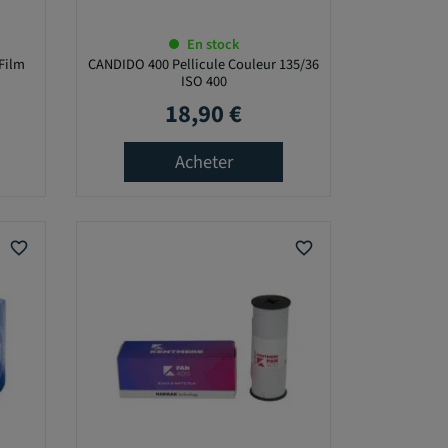
En stock
Film
CANDIDO 400 Pellicule Couleur 135/36
ISO 400
18,90 €
Prix
Acheter
favorite_border
favorite_border