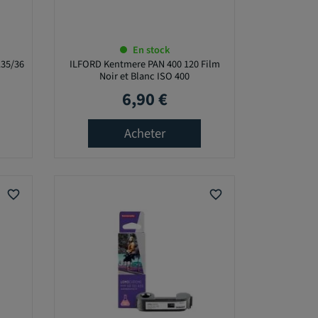
En stock
135/36
ILFORD Kentmere PAN 400 120 Film
Noir et Blanc ISO 400
6,90 €
Prix
Acheter
favorite_border
favorite_border