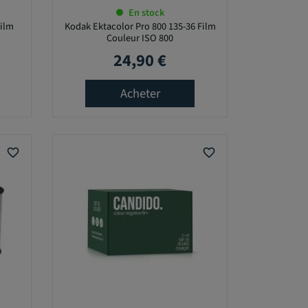
En stock
Film
Kodak Ektacolor Pro 800 135-36 Film
Couleur ISO 800
24,90 €
Prix
Acheter
favorite_border
favorite_border