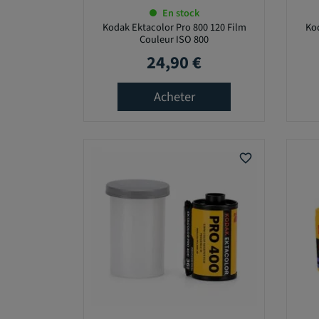
En stock
Kodak Ektacolor Pro 800 120 Film
Kod
Couleur ISO 800
24,90 €
Prix
Acheter
favorite_border