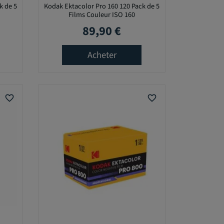
k de 5
Kodak Ektacolor Pro 160 120 Pack de 5
Films Couleur ISO 160
89,90 €
Prix
Acheter
favorite_border
favorite_border