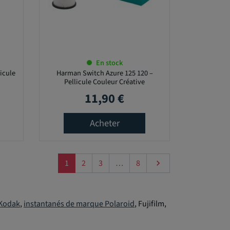
En stock
licule
Harman Switch Azure 125 120 –
Pellicule Couleur Créative
11,90 €
Prix
Acheter
Suivant
1
2
3
…
8

Kodak
,
instantanés de marque Polaroid
, Fujifilm,