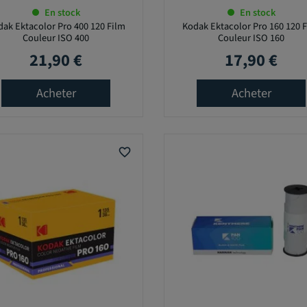
En stock
En stock
ak Ektacolor Pro 400 120 Film
Kodak Ektacolor Pro 160 120 
Couleur ISO 400
Couleur ISO 160
21,90 €
17,90 €
Prix
Prix
Acheter
Acheter
favorite_border