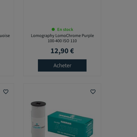
En stock
uoise
Lomography LomoChrome Purple
100-400 ISO 110
12,90 €
Prix
Acheter
favorite_border
favorite_border