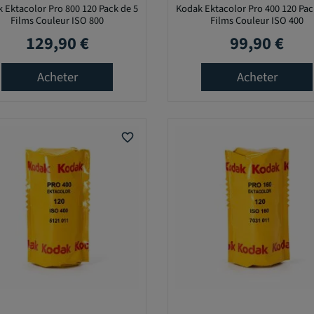
 Ektacolor Pro 800 120 Pack de 5
Kodak Ektacolor Pro 400 120 Pac
Films Couleur ISO 800
Films Couleur ISO 400
129,90 €
99,90 €
Prix
Prix
Acheter
Acheter
favorite_border