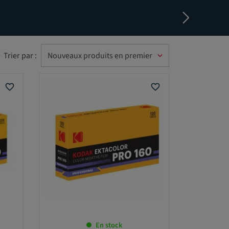
Trier par :
favorite_border
favorite_border
En stock