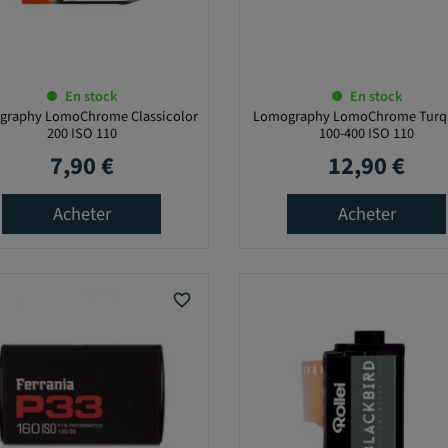
En stock
En stock
graphy LomoChrome Classicolor
Lomography LomoChrome Turq
200 ISO 110
100-400 ISO 110
7,90 €
12,90 €
Prix
Prix
Acheter
Acheter
favorite_border