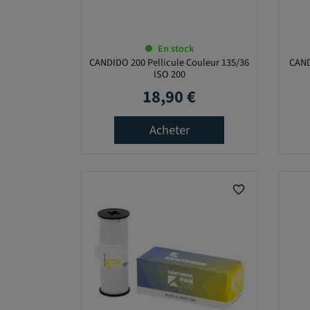
En stock
CANDIDO 200 Pellicule Couleur 135/36
CAND
ISO 200
18,90 €
Prix
Acheter
favorite_border