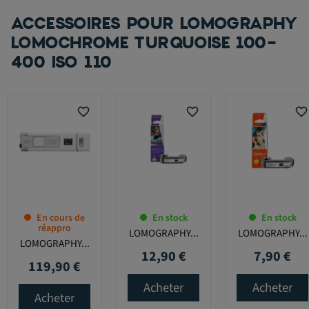
ACCESSOIRES POUR LOMOGRAPHY
LOMOCHROME TURQUOISE 100-
400 ISO 110
favorite_border
favorite_border
favorite_border
En cours de
En stock
En stock
réappro
LOMOGRAPHY...
LOMOGRAPHY...
LOMOGRAPHY...
12,90 €
7,90 €
Prix
Prix
119,90 €
Prix
Acheter
Acheter
Acheter