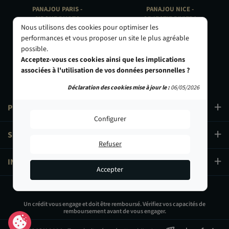
PANAJOU PARIS -
PANAJOU NICE -
CIRQUE PHOTO
OBJECTIF RIVIERA
Nous utilisons des cookies pour optimiser les
9, bd des Filles-du-Calvaire
24 Rue de l'Hôtel des Postes
performances et vous proposer un site le plus agréable
75003 Paris
06000 Nice
possible.
01 40 29 91 91
04 93 01 52 25
Acceptez-vous ces cookies ainsi que les implications
associées à l'utilisation de vos données personnelles ?
Déclaration des cookies mise à jour le :
06/05/2026
PRODUITS
Configurer
SERVICES
Refuser
INFORMATIONS
Accepter
12,90 €
Un crédit vous engage et doit être remboursé. Vérifiez vos capacités de
remboursement avant de vous engager.
Ajouter au panier