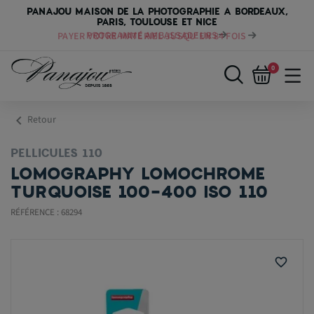
PANAJOU MAISON DE LA PHOTOGRAPHIE A BORDEAUX,
PARIS, TOULOUSE ET NICE
PAYER VOTRE MATÉRIEL JUSQU'EN 84 FOIS
0
chevron_left
Retour
PELLICULES 110
LOMOGRAPHY LOMOCHROME
TURQUOISE 100-400 ISO 110
RÉFÉRENCE : 68294
favorite_border