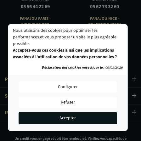
05 56 44 22 69
05 62 73 32 60
PANAJOU PARIS -
PANAJOU NICE -
CIRQUE PHOTO
OBJECTIF RIVIERA
Nous utilisons des cookies pour optimiser les
9, bd des Filles-du-Calvaire
24 Rue de l'Hôtel des Postes
75003 Paris
06000 Nice
performances et vous proposer un site le plus agréable
01 40 29 91 91
04 93 01 52 25
possible.
Acceptez-vous ces cookies ainsi que les implications
associées à l'utilisation de vos données personnelles ?
Déclaration des cookies mise à jour le :
06/05/2026
PRODUITS
Configurer
SERVICES
Refuser
INFORMATIONS
Accepter
17,90 €
Un crédit vous engage et doit être remboursé. Vérifiez vos capacités de