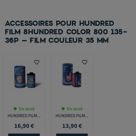
ACCESSOIRES POUR HUNDRED
FILM 8HUNDRED COLOR 800 135-
36P – FILM COULEUR 35 MM
favorite_border
favorite_border
En stock
En stock
HUNDRED FILM...
HUNDRED FILM...
16,90 €
13,90 €
Prix
Prix