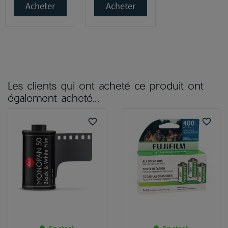
Acheter
Acheter
Les clients qui ont acheté ce produit ont
également acheté...
favorite_border
favorite_border