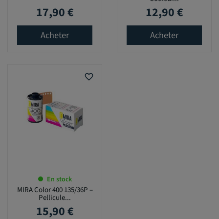
17,90 €
12,90 €
Prix
Prix
Acheter
Acheter
favorite_border
En stock
MIRA Color 400 135/36P –
Pellicule...
15,90 €
Prix