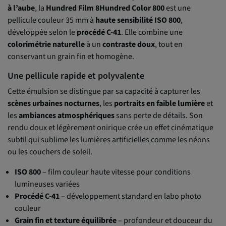
à l’aube
, la
Hundred Film 8Hundred Color 800
est une
pellicule couleur 35 mm à
haute sensibilité ISO 800
,
développée selon le
procédé C-41
. Elle combine une
colorimétrie naturelle
à un
contraste doux
, tout en
conservant un grain fin et homogène.
Une pellicule rapide et polyvalente
Cette émulsion se distingue par sa capacité à capturer les
scènes urbaines nocturnes
, les
portraits en faible lumière
et
les
ambiances atmosphériques
sans perte de détails. Son
rendu doux et légèrement onirique crée un effet cinématique
subtil qui sublime les lumières artificielles comme les néons
ou les couchers de soleil.
ISO 800
– film couleur haute vitesse pour conditions
lumineuses variées
Procédé C-41
– développement standard en labo photo
couleur
Grain fin et texture équilibrée
– profondeur et douceur du