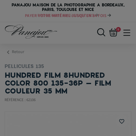
PANAJOU MAISON DE LA PHOTOGRAPHIE A BORDEAUX,
PARIS, TOULOUSE ET NICE
PAYER VOTRE MATÉRIEL JUSQU'EN 84 FOIS
0
chevron_left
Retour
PELLICULES 135
HUNDRED FILM 8HUNDRED
COLOR 800 135-36P – FILM
COULEUR 35 MM
RÉFÉRENCE : 62106
favorite_border