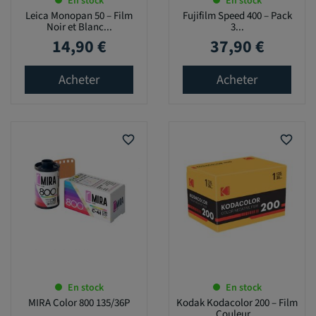
En stock
En stock
Leica Monopan 50 – Film
Fujifilm Speed 400 – Pack
Noir et Blanc...
3...
14,90 €
37,90 €
Prix
Prix
Acheter
Acheter
favorite_border
favorite_border
En stock
En stock
MIRA Color 800 135/36P
Kodak Kodacolor 200 – Film
Couleur...