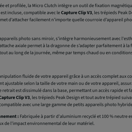
t profilée, la Micro Clutch intègre un outil de fixation magnétique 
 est incluse, compatible avec le
Capture Clip V3
, les trépieds Peak D
rmet d’attacher facilement n’importe quelle courroie d’appareil pho
appareils photo sans miroir, s'intègre harmonieusement avec l'est
'attache axiale permet à la dragonne de s’adapter parfaitement à la
tout au long de la journée, même par temps chaud ou en conditions
anipulation fluide de votre appareil grâce à un accès complet aux 
ent ajustable selon la taille de votre main ou de votre appareil, ass
retrait est dissimulé dans la base, permettant un accès rapide et fac
Capture Clip V3
, les trépieds Peak Design et tout autre trépied sui
t compatible avec une large gamme de petits appareils photo hybride
nnement :
Fabriquée à partir d'aluminium recyclé et 100 % neutre e
x de l’impact environnemental de leur matériel.