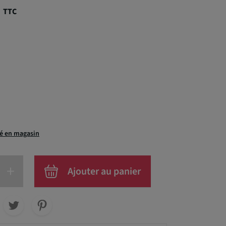
€
TTC
té en magasin
+
Ajouter au panier