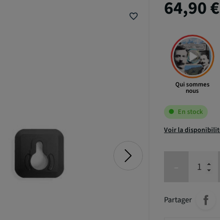
64,90 
favorite_border
Qui sommes
nous
En stock
Voir la disponibili
-
Partager