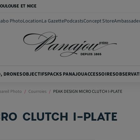
OULOUSE ET NICE
Labo Photo
Location
La Gazette
Podcasts
Concept Store
Ambassade
O, DRONES
OBJECTIFS
PACKS PANAJOU
ACCESSOIRES
OBSERVAT
pareil Photo
Courroies
PEAK DESIGN MICRO CLUTCH I-PLATE
CRO CLUTCH I-PLATE