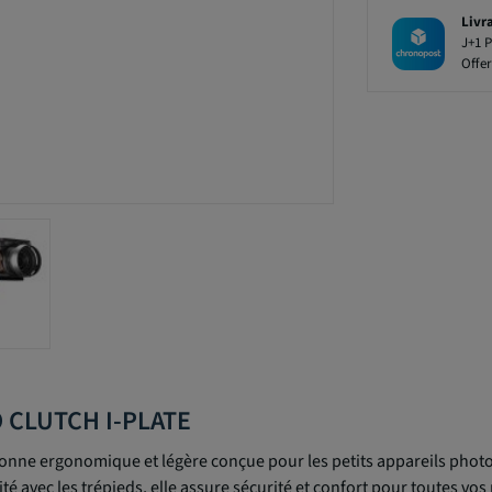
Livr
J+1 P
Offer
O CLUTCH I-PLATE
onne ergonomique et légère conçue pour les petits appareils photo 
 avec les trépieds, elle assure sécurité et confort pour toutes vos 