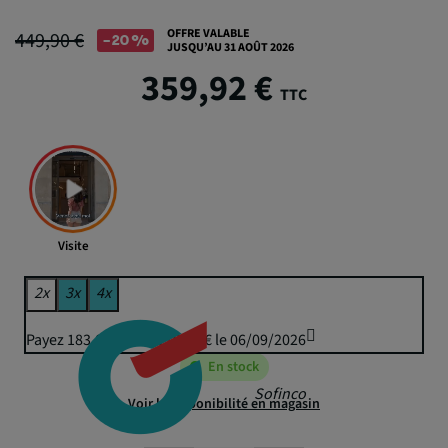
OFFRE VALABLE
449,90 €
-20%
JUSQU’AU 31 AOÛT 2026
359,92 €
TTC
Visite
2x
3x
4x
Payez 183,05 € puis 179,96 € le 06/09/2026
En stock
Sofinco
Voir la disponibilité en magasin