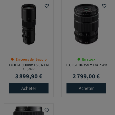
favorite_border
favorite_border
En cours de réappro
En stock
FUJI GF 500mm F5.6 R LM
FUJI GF 20-35MM F/4 R WR
OIS WR
3 899,90 €
2 799,00 €
Prix
Prix
Acheter
Acheter
favorite_border