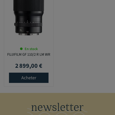
En stock
FUJIFILM GF 110/2 R LM WR
2 899,00 €
Prix
Acheter
newsletter