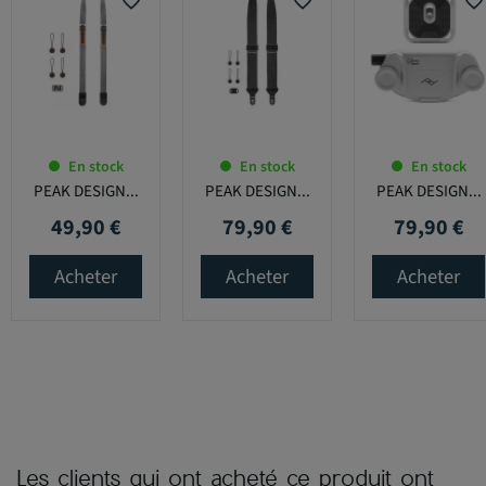
favorite_border
favorite_border
favorite_border
En stock
En stock
En stock
PEAK DESIGN...
PEAK DESIGN...
PEAK DESIGN...
49,90 €
79,90 €
79,90 €
Prix
Prix
Prix
Acheter
Acheter
Acheter
Les clients qui ont acheté ce produit ont