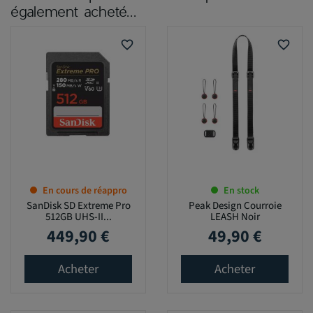
également acheté...
favorite_border
favorite_border
En cours de réappro
En stock
SanDisk SD Extreme Pro
Peak Design Courroie
512GB UHS-II...
LEASH Noir
449,90 €
49,90 €
Prix
Prix
Acheter
Acheter