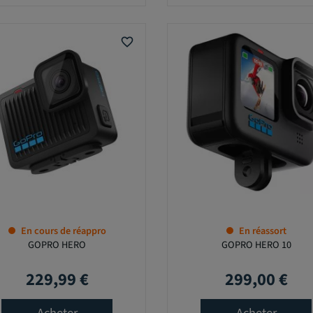
favorite_border
En cours de réappro
En réassort
GOPRO HERO
GOPRO HERO 10
229,99 €
299,00 €
Prix
Prix