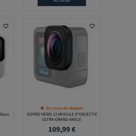
Acheter
favorite_border
favorite_border
En cours de réappro
Blanc
GOPRO HERO 13 MODULE D'OBJECTIF
ULTRA-GRAND ANGLE
109,99 €
Prix