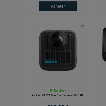
Acheter
€
-
1
favorite_border
0
0
5
,
0
0
€
E
N
En stock
S
GoPro HERO Max 2 – Caméra 360° 8K
T
O