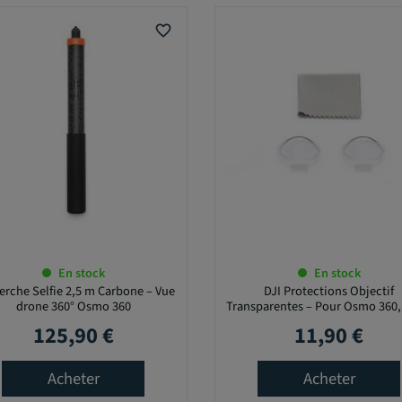
favorite_border
En stock
En stock
erche Selfie 2,5 m Carbone – Vue
DJI Protections Objectif
drone 360° Osmo 360
Transparentes – Pour Osmo 360,
HD
125,90 €
11,90 €
Prix
Prix
Acheter
Acheter