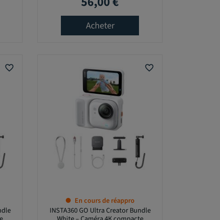
56,00 €
Prix
Acheter
favorite_border
favorite_border
En cours de réappro
ndle
INSTA360 GO Ultra Creator Bundle
e
White – Caméra 4K compacte