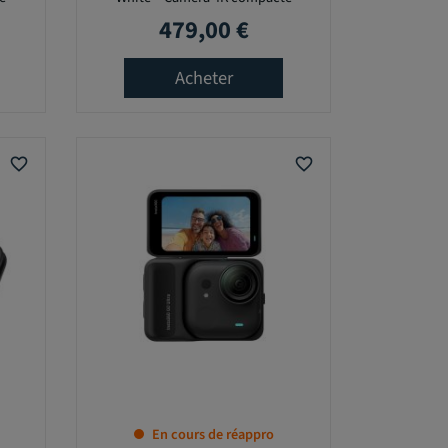
479,00 €
Prix
Acheter
favorite_border
favorite_border
En cours de réappro