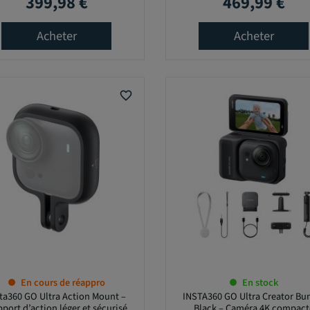
399,98 €
469,99 €
Prix
Prix
Acheter
Acheter
favorite_border
En cours de réappro
En stock
ta360 GO Ultra Action Mount –
INSTA360 GO Ultra Creator Bu
port d’action léger et sécurisé
Black – Caméra 4K compact