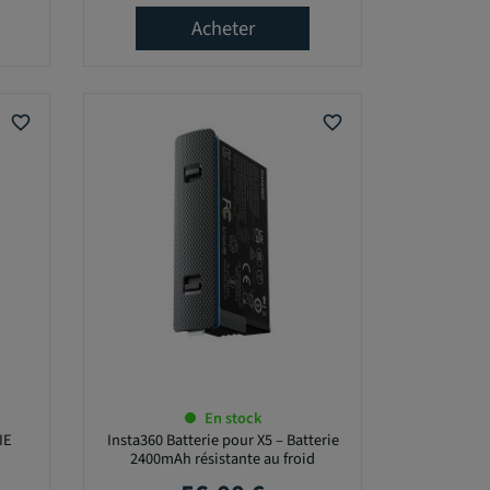
Acheter
favorite_border
favorite_border
En stock
IE
Insta360 Batterie pour X5 – Batterie
2400mAh résistante au froid