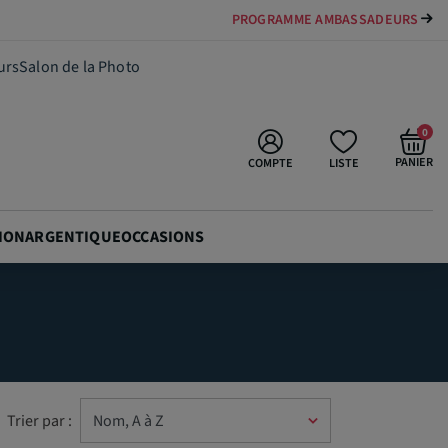
PAYER VOTRE MATÉRIEL JUSQU'EN 84 FOIS
urs
Salon de la Photo
0
PANIER
COMPTE
LISTE
ION
ARGENTIQUE
OCCASIONS
Trier par :