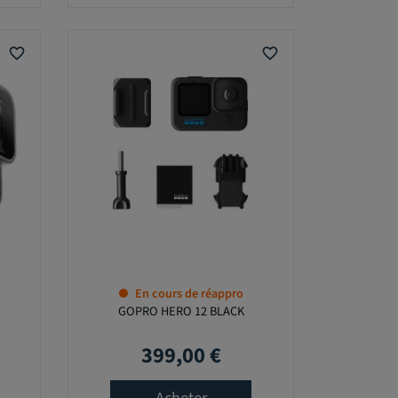
favorite_border
favorite_border
En cours de réappro
GOPRO HERO 12 BLACK
399,00 €
Prix