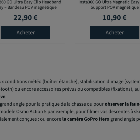
360 GO Ultra Easy Clip Headband
Insta360 GO Ultra Magnetic Easy 
ay – Bandeau POV magnétique
Support POV magnétique
22,90 €
10,90 €
Prix
Prix
Acheter
Acheter
aux conditions météo (boîtier étanche), stabilisation d'image (systèm
luetooth) ou encore accessoires prévus ou compatibles (fixations), 
ive
.
grand angle pour la pratique de la chasse ou pour
observer la fau
e modèle Osmo Action 5 par exemple, pour filmer vos descentes à s
cialement conçues : ou encore
la caméra GoPro Hero
grand angle po