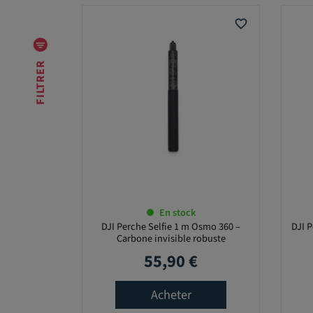
Y
P
favorite_border
E
D
'
FILTRER
A
P
P
A
R
E
I
L
En stock
DJI Perche Selfie 1 m Osmo 360 –
DJI P
Carbone invisible robuste
M
55,90 €
Prix
A
R
Q
Acheter
U