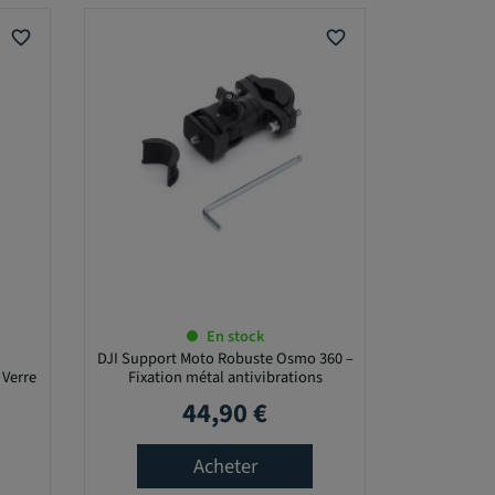
favorite_border
favorite_border
En stock
DJI Support Moto Robuste Osmo 360 –
 Verre
Fixation métal antivibrations
44,90 €
Prix
Acheter