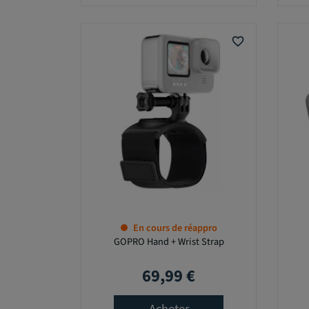
E
favorite_border
M
O
D
È
L
E
T
En cours de réappro
A
GOPRO Hand + Wrist Strap
I
L
69,99 €
Prix
L
E
D