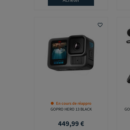
Acheter
E
C
A
P
T
favorite_border
E
U
R
P
R
I
X
En cours de réappro
0
GOPRO HERO 13 BLACK
GO
,
0
449,99 €
Prix
0