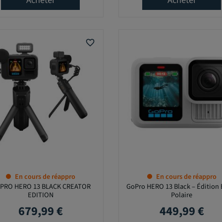
Acheter
Acheter
favorite_border
En cours de réappro
En cours de réappro
PRO HERO 13 BLACK CREATOR
GoPro HERO 13 Black – Édition 
EDITION
Polaire
679,99 €
449,99 €
Prix
Prix