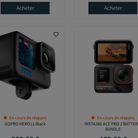
Acheter
Acheter
favorite_border
En cours de réappro
En cours de réappro
GOPRO HERO11 Black
INSTA360 ACE PRO 2 BATTER
BUNDLE