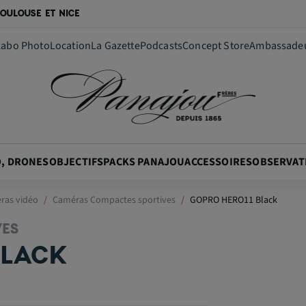
OULOUSE ET NICE
Labo Photo
Location
La Gazette
Podcasts
Concept Store
Ambassade
O, DRONES
OBJECTIFS
PACKS PANAJOU
ACCESSOIRES
OBSERVAT
ras vidéo
Caméras Compactes sportives
GOPRO HERO11 Black
VES
BLACK