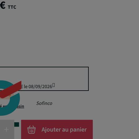
 €
TTC
uis 199,99 € le 08/09/2026
éappro
Sofinco
té en magasin
+
Ajouter au panier