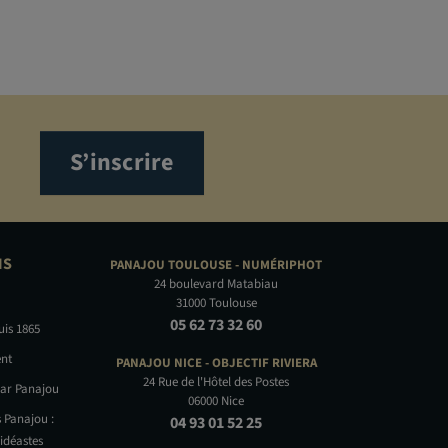
S’inscrire
NS
PANAJOU TOULOUSE -
NUMÉRIPHOT
24 boulevard Matabiau
31000 Toulouse
05 62 73 32 60
uis 1865
nt
PANAJOU NICE -
OBJECTIF RIVIERA
24 Rue de l'Hôtel des Postes
par Panajou
06000 Nice
 Panajou :
04 93 01 52 25
idéastes