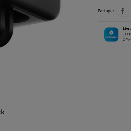
Partager
Livr
J+1 P
Offer
ck