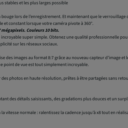
 stables et les plus larges possible
bouge lors de l’enregistrement. Et maintenant que le verrouillage d
e et constant lorsque votre caméra pivote à 360°.
mégapixels. Couleurs 10 bits.
 incroyable super simple. Obtenez une qualité professionnelle pour 
licité sur les réseaux sociaux.
se des images au format 8:7 grâce au nouveau capteur d’image et l
ue point de vue est tout simplement incroyable.
 des photos en haute résolution, prêtes à être partagées sans reto
utant des détails saisissants, des gradations plus douces et un surp
 la vitesse normale : ralentissez la cadence jusqu’à x8 tout en réali