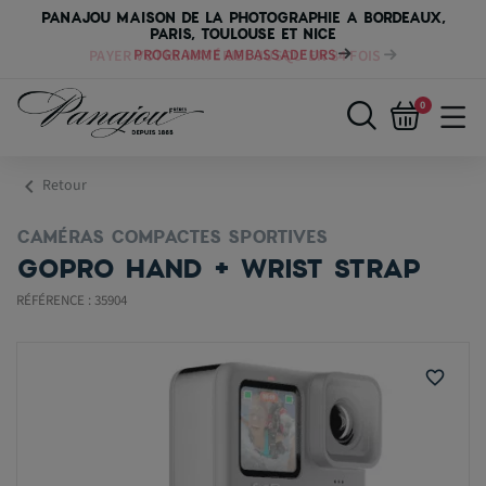
PANAJOU MAISON DE LA PHOTOGRAPHIE A BORDEAUX,
PARIS, TOULOUSE ET NICE
PAYER VOTRE MATÉRIEL JUSQU'EN 84 FOIS
0
chevron_left
Retour
CAMÉRAS COMPACTES SPORTIVES
GOPRO HAND + WRIST STRAP
RÉFÉRENCE : 35904
favorite_border