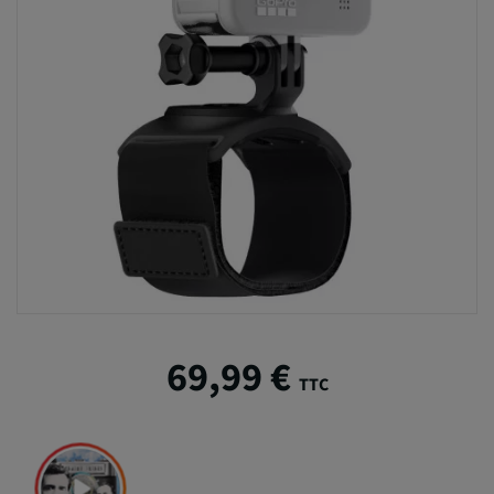
69,99 €
TTC