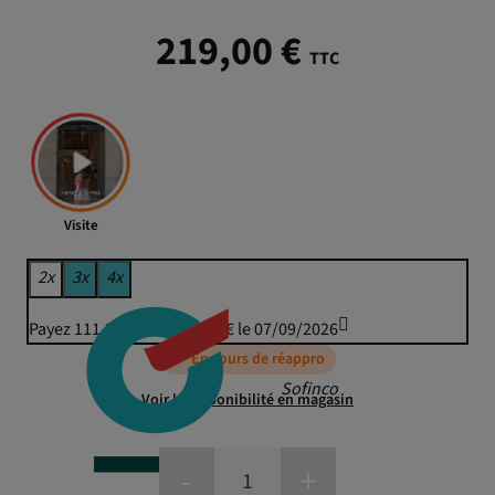
219,00 €
TTC
Visite
2x
3x
4x
Payez 111,38 € puis 109,50 € le 07/09/2026
En cours de réappro
Sofinco
Voir la disponibilité en magasin
-
+