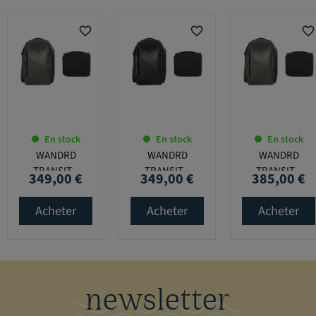
favorite_border
favorite_border
favorite_border
En stock
En stock
En stock
WANDRD
WANDRD
WANDRD
TRANSIT...
TRANSIT...
TRANSIT...
349,00 €
349,00 €
385,00 €
Prix
Prix
Prix
Acheter
Acheter
Acheter
newsletter