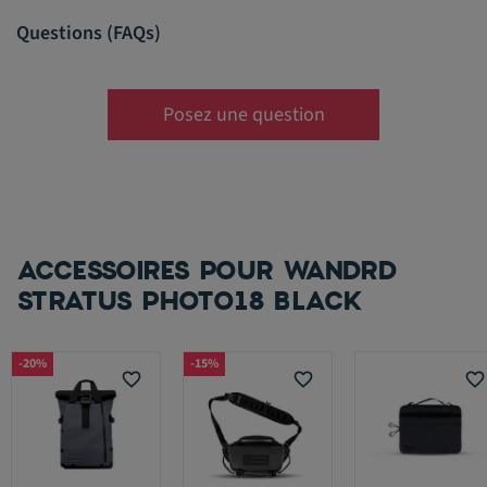
Questions (FAQs)
Posez une question
ACCESSOIRES POUR WANDRD
STRATUS PHOTO18 BLACK
-20%
-15%
favorite_border
favorite_border
favorite_border