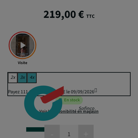
219,00 €
TTC
Visite
2x
3x
4x
Payez 111,38 € puis 109,50 € le 09/09/2026
En stock
Sofinco
Voir la disponibilité en magasin
-
+