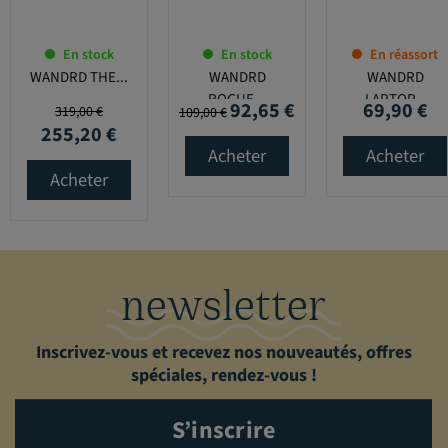
En stock
En stock
En réassort
WANDRD THE...
WANDRD
WANDRD
ROGUE...
LAPTOP...
92,65 €
69,90 €
Prix de base
Prix
Prix de base
Prix
Prix
319,00 €
109,00 €
255,20 €
Acheter
Acheter
Acheter
newsletter
Inscrivez-vous et recevez nos nouveautés, offres
spéciales, rendez-vous !
S’inscrire