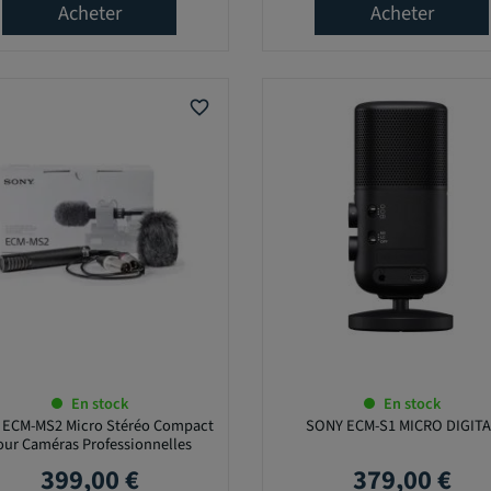
Acheter
Acheter
favorite_border
En stock
En stock
 ECM-MS2 Micro Stéréo Compact
SONY ECM-S1 MICRO DIGITA
our Caméras Professionnelles
399,00 €
379,00 €
Prix
Prix