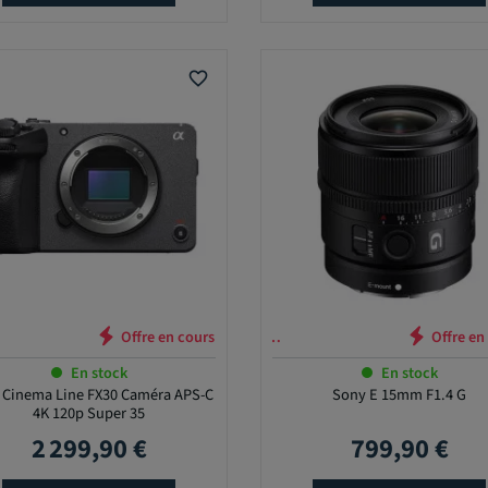
favorite_border
Offre en cours …
En stock
En stock
 Cinema Line FX30 Caméra APS-C
Sony E 15mm F1.4 G
4K 120p Super 35
2 299,90 €
799,90 €
Prix
Prix