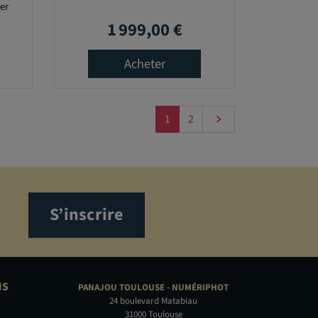
er
1 999,00 €
Prix
Acheter
Suivant
1
2

S’inscrire
NS
PANAJOU TOULOUSE -
NUMÉRIPHOT
24 boulevard Matabiau
31000 Toulouse