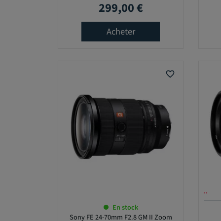
299,00 €
Prix
Acheter
favorite_border
Offre en cours …
En stock
Sony FE 24-70mm F2.8 GM II Zoom