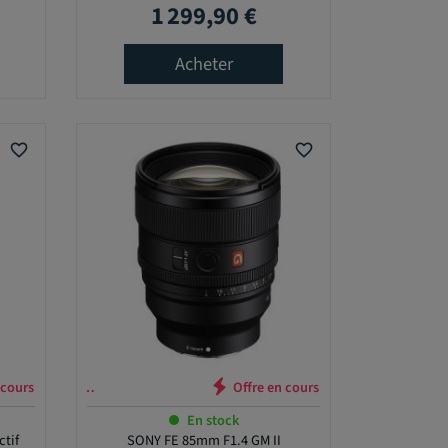
1 299,90 €
Prix
Acheter
favorite_border
favorite_border
n cours …
En stock
ctif
SONY FE 85mm F1.4 GM II