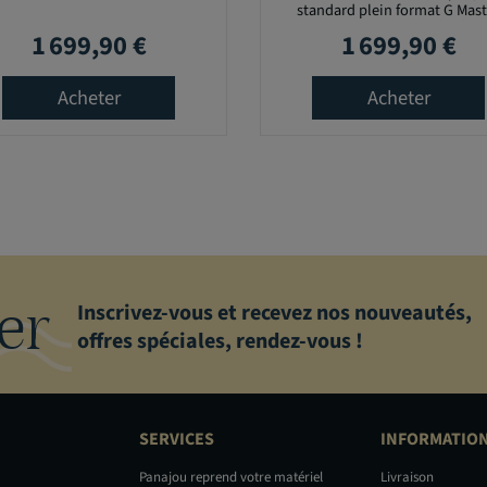
standard plein format G Mast
1 699,90 €
1 699,90 €
Prix
Prix
Acheter
Acheter
er
Inscrivez-vous et recevez nos nouveautés,
offres spéciales, rendez-vous !
SERVICES
INFORMATIO
Panajou reprend votre matériel
Livraison