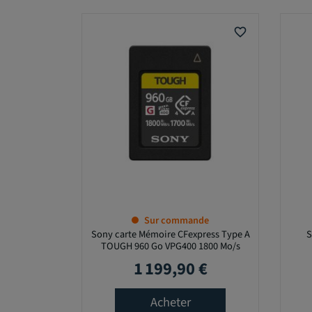
R
é
favorite_border
i
n
i
t
i
a
l
i
s
e
r
Sur commande
c
Sony carte Mémoire CFexpress Type A
S
TOUGH 960 Go VPG400 1800 Mo/s
e
g
1 199,90 €
Prix
r
o
Acheter