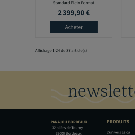
Standard Plein Format
2 399,90 €
Prix
Acheter
Affichage 1-24 de 37 article(s)
newslett
PRODUITS
PANAJOU
BORDEAUX
32 allées de Tourny
L'univers Leica
33000 Bordeaux