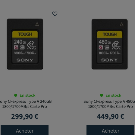
favorite_border
En stock
En stock
ony CFexpress Type A 240GB
Sony CFexpress Type A 480
1800/1700MB/s Carte Pro
1800/1700MB/s Carte Pro
299,90 €
449,90 €
Prix
Prix
Acheter
Acheter