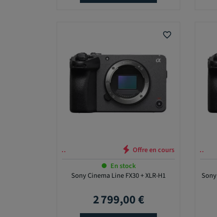
u
p
e
favorite_border
E
N
S
T
O
C
K
O
u
i
ffre en cours …
Offre en cours …
(
En stock
3
Sony Cinema Line FX30 + XLR-H1
Sony
4
)
2 799,00 €
Prix