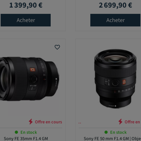
G Master II
1 399,90 €
2 699,90 €
Prix
Prix
Acheter
Acheter
favorite_border
Offre en cours …
Offre e
En stock
En stock
Sony FE 35mm F1.4 GM
Sony FE 50 mm F1.4 GM | Obje