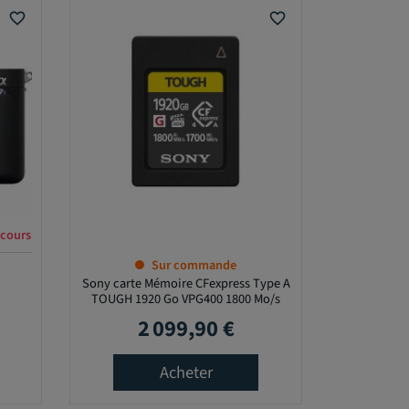
favorite_border
favorite_border
Sur commande
Sony carte Mémoire CFexpress Type A
TOUGH 1920 Go VPG400 1800 Mo/s
2 099,90 €
Prix
Acheter