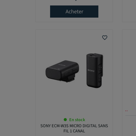
,
0
Acheter
0
€
favorite_border
Offre en cours …
En stock
SONY ECM-W3S MICRO DIGITAL SANS
FIL 1 CANAL