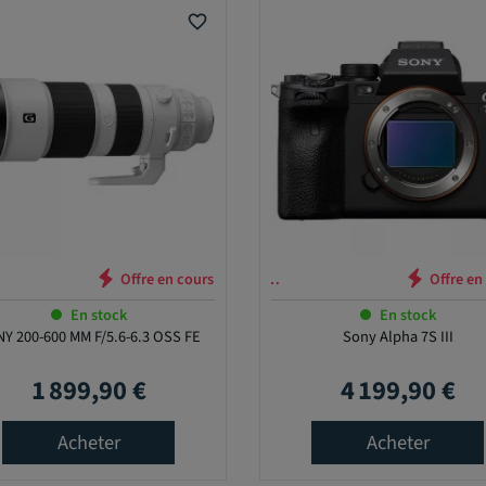
favorite_border
Offre en cours …
En stock
En stock
Y 200-600 MM F/5.6-6.3 OSS FE
Sony Alpha 7S III
1 899,90 €
4 199,90 €
Prix
Prix
Acheter
Acheter