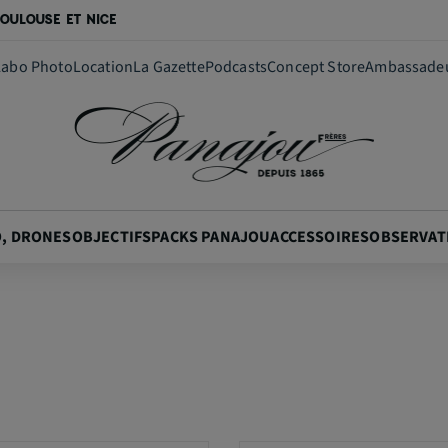
OULOUSE ET NICE
Labo Photo
Location
La Gazette
Podcasts
Concept Store
Ambassade
O, DRONES
OBJECTIFS
PACKS PANAJOU
ACCESSOIRES
OBSERVAT