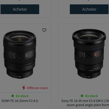
Acheter
Acheter
favorite_border
Offre e
En stock
En stock
SONY FE 16-25mm F2.8 G
Sony FE 16-35 mm F2.8 GM II | Ob
zoom grand angle plein form