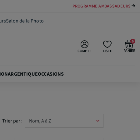
PAYER VOTRE MATÉRIEL JUSQU'EN 84 FOIS
urs
Salon de la Photo
0
PANIER
COMPTE
LISTE
ION
ARGENTIQUE
OCCASIONS
Trier par :