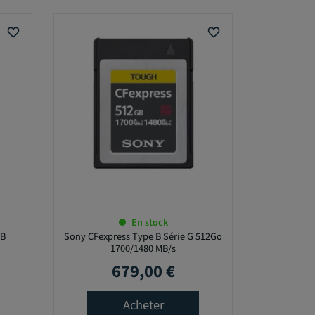
favorite_border
favorite_border
En stock
GB
Sony CFexpress Type B Série G 512Go
1700/1480 MB/s
679,00 €
Prix
Acheter