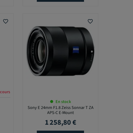
favorite_border
favorite_border
En stock
Sony E 24mm F1.8 Zeiss Sonnar T ZA
APS-C E-Mount
1 258,80 €
Prix