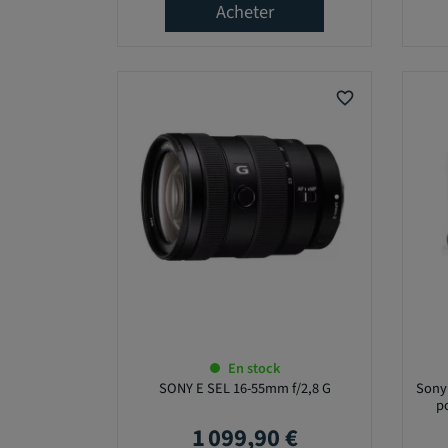
P
Acheter
R
I
X
favorite_border
2
8
5
,
0
0
€
-
4
En stock
7
SONY E SEL 16-55mm f/2,8 G
Sony
1
p
0
1 099,90 €
Prix