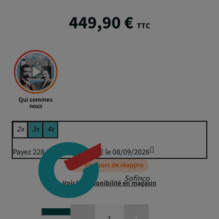
449,90 €
TTC
Qui sommes
nous
2x
3x
4x
Payez 228,81 € puis 224,95 € le 08/09/2026
En cours de réappro
Sofinco
Voir la disponibilité en magasin