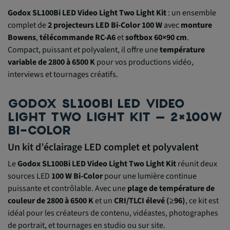
Godox SL100Bi LED Video Light Two Light Kit
: un ensemble
complet de
2 projecteurs LED Bi-Color 100 W
avec
monture
Bowens
,
télécommande RC-A6
et
softbox 60×90 cm
.
Compact, puissant et polyvalent, il offre une
température
variable de 2800 à 6500 K
pour vos productions vidéo,
interviews et tournages créatifs.
GODOX SL100BI LED VIDEO
LIGHT TWO LIGHT KIT – 2×100W
BI-COLOR
Un kit d’éclairage LED complet et polyvalent
Le
Godox SL100Bi LED Video Light Two Light Kit
réunit deux
sources LED
100 W Bi-Color
pour une lumière continue
puissante et contrôlable. Avec une
plage de température de
couleur de 2800 à 6500 K
et un
CRI/TLCI élevé (≥96)
, ce kit est
idéal pour les créateurs de contenu, vidéastes, photographes
de portrait, et tournages en studio ou sur site.