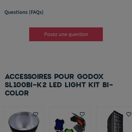
Questions (FAQs)
Posez une question
ACCESSOIRES POUR GODOX
SL100BI-K2 LED LIGHT KIT BI-
COLOR
favorite_border
favorite_border
favorite_border