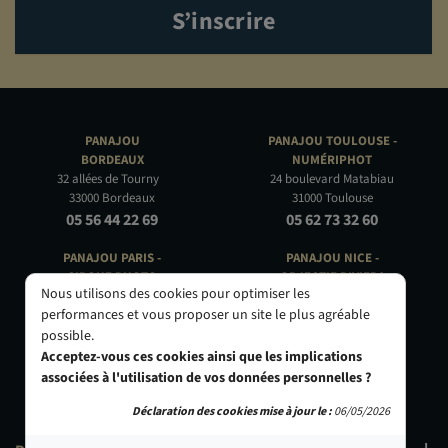
S’inscrire
PANAJOU
PANAJOU TOULOUSE -
BORDEAUX
NUMÉRIPHOT
32 allées de Tourny
24 boulevard Matabiau
33000 Bordeaux
31000 Toulouse
05 56 44 22 69
05 62 73 32 60
PANAJOU PARIS -
PANAJOU NICE -
CIRQUE PHOTO
OBJECTIF RIVIERA
Nous utilisons des cookies pour optimiser les
9, bd des Filles-du-Calvaire
24 Rue de l'Hôtel des Postes
performances et vous proposer un site le plus agréable
75003 Paris
06000 Nice
possible.
01 40 29 91 91
04 93 01 52 25
Acceptez-vous ces cookies ainsi que les implications
associées à l'utilisation de vos données personnelles ?
Déclaration des cookies mise à jour le :
06/05/2026