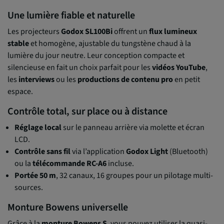
Une lumière fiable et naturelle
Les projecteurs
Godox SL100Bi
offrent un
flux lumineux
stable
et homogène, ajustable du tungstène chaud à la
lumière du jour neutre. Leur conception compacte et
silencieuse en fait un choix parfait pour les
vidéos YouTube
,
les
interviews
ou les
productions de contenu pro
en petit
espace.
Contrôle total, sur place ou à distance
Réglage local
sur le panneau arrière via molette et écran
LCD.
Contrôle sans fil
via l’application
Godox Light
(Bluetooth)
ou la
télécommande RC-A6
incluse.
Portée 50 m
, 32 canaux, 16 groupes pour un pilotage multi-
sources.
Monture Bowens universelle
Grâce à la
monture Bowens S
, vous pouvez utiliser la quasi-