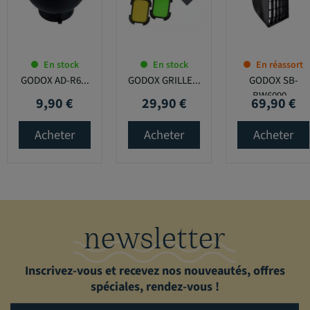
En stock
En stock
En réassort
GODOX AD-R6...
GODOX GRILLE...
GODOX SB-
BW6090...
9,90 €
29,90 €
69,90 €
Prix
Prix
Prix
Acheter
Acheter
Acheter
newsletter
Inscrivez-vous et recevez nos nouveautés, offres
spéciales, rendez-vous !