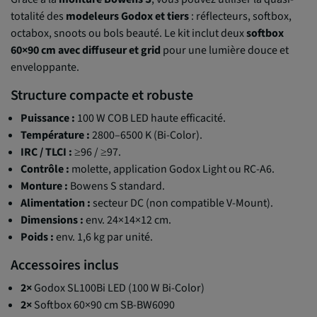
totalité des
modeleurs Godox et tiers
: réflecteurs, softbox,
octabox, snoots ou bols beauté. Le kit inclut deux
softbox
60×90 cm avec diffuseur et grid
pour une lumière douce et
enveloppante.
Structure compacte et robuste
Puissance :
100 W COB LED haute efficacité.
Température :
2800–6500 K (Bi-Color).
IRC / TLCI :
≥96 / ≥97.
Contrôle :
molette, application Godox Light ou RC-A6.
Monture :
Bowens S standard.
Alimentation :
secteur DC (non compatible V-Mount).
Dimensions :
env. 24×14×12 cm.
Poids :
env. 1,6 kg par unité.
Accessoires inclus
2×
Godox SL100Bi LED (100 W Bi-Color)
2×
Softbox 60×90 cm SB-BW6090