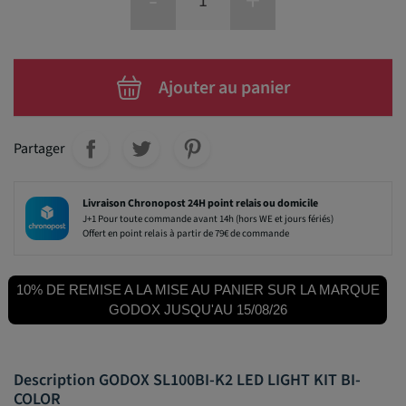
-
+
Ajouter au panier
Partager
Livraison Chronopost 24H point relais ou domicile
J+1 Pour toute commande avant 14h (hors WE et jours fériés)
Offert en point relais à partir de 79€ de commande
10% DE REMISE A LA MISE AU PANIER SUR LA MARQUE
GODOX JUSQU'AU 15/08/26
Description GODOX SL100BI-K2 LED LIGHT KIT BI-
COLOR