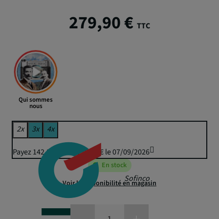
279,90 €
TTC
Qui sommes
nous
2x
3x
4x
Payez 142,35 € puis 139,95 € le 07/09/2026
En stock
Sofinco
Voir la disponibilité en magasin