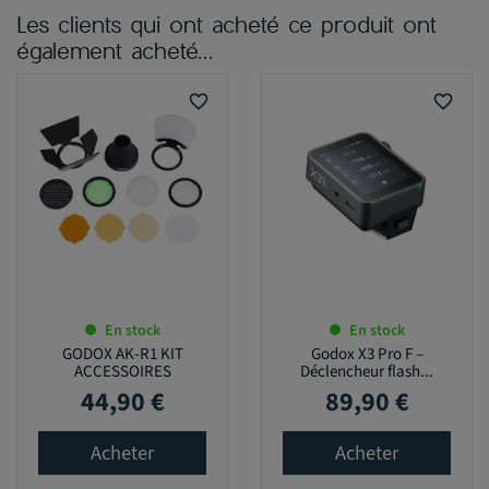
Les clients qui ont acheté ce produit ont
également acheté...
favorite_border
favorite_border
En stock
En stock
GODOX AK-R1 KIT
Godox X3 Pro F –
ACCESSOIRES
Déclencheur flash...
44,90 €
89,90 €
Prix
Prix
Acheter
Acheter