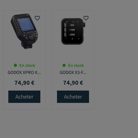
favorite_border
favorite_border
En stock
En stock
GODOX XPRO II...
GODOX X3-F...
74,90 €
74,90 €
Prix
Prix
Acheter
Acheter