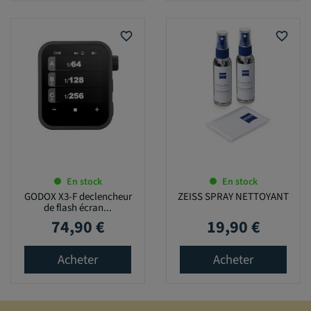
favorite_border
favorite_border
En stock
En stock
GODOX X3-F declencheur
ZEISS SPRAY NETTOYANT
de flash écran...
74,90 €
19,90 €
Prix
Prix
Acheter
Acheter