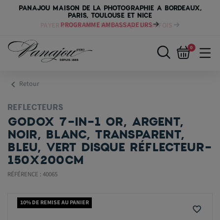
PANAJOU MAISON DE LA PHOTOGRAPHIE A BORDEAUX,
PARIS, TOULOUSE ET NICE
PAYER VOTRE MATÉRIEL JUSQU'EN 84 FOIS
0
chevron_left
Retour
REFLECTEURS
GODOX 7-IN-1 OR, ARGENT,
NOIR, BLANC, TRANSPARENT,
BLEU, VERT DISQUE RÉFLECTEUR-
150X200CM
RÉFÉRENCE : 40065
10% DE REMISE AU PANIER
favorite_border