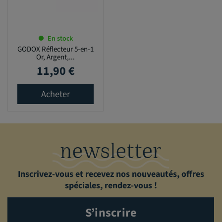
En stock
GODOX Réflecteur 5-en-1
Or, Argent,...
11,90 €
Prix
Acheter
newsletter
Inscrivez-vous et recevez nos nouveautés, offres
spéciales, rendez-vous !
S’inscrire