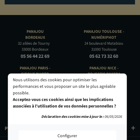
PANAJOU
PANAJOU TOULOUSE -
BORDEAUX
NUMÉRIPHOT
32 allées de Tourny
24 boulevard Matabiau
33000 Bordeaux
31000 Toulouse
05 56 44 22 69
05 62 73 32 60
PANAJOU PARIS -
PANAJOU NICE -
CIRQUE PHOTO
OBJECTIF RIVIERA
Nous utilisons des cookies pour optimiser les
9, bd des Filles-du-Calvaire
24 Rue de l'Hôtel des Postes
75003 Paris
06000 Nice
performances et vous proposer un site le plus agréable
01 40 29 91 91
04 93 01 52 25
possible.
Acceptez-vous ces cookies ainsi que les implications
associées à l'utilisation de vos données personnelles ?
Déclaration des cookies mise à jour le :
06/05/2026
PRODUITS
Configurer