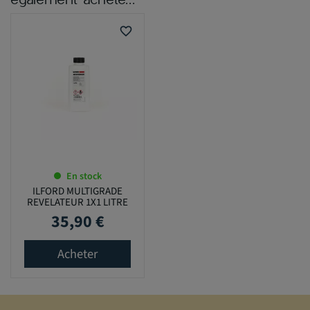
favorite_border
En stock
ILFORD MULTIGRADE
REVELATEUR 1X1 LITRE
35,90 €
Prix
Acheter