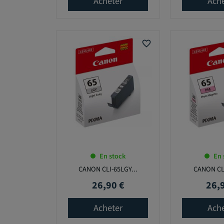
Acheter
Ach
favorite_border
En stock
En 
CANON CLI-65LGY...
CANON CLI
26,90 €
26,
Prix
Prix
Acheter
Ach