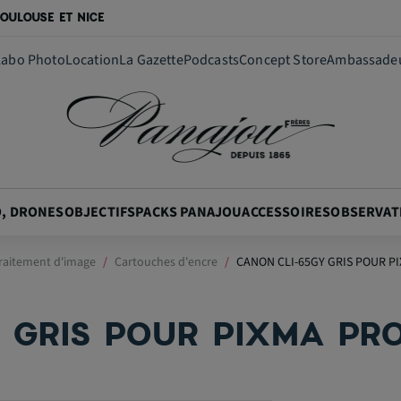
OULOUSE ET NICE
Labo Photo
Location
La Gazette
Podcasts
Concept Store
Ambassade
O, DRONES
OBJECTIFS
PACKS PANAJOU
ACCESSOIRES
OBSERVAT
raitement d'image
Cartouches d'encre
CANON CLI-65GY GRIS POUR P
 GRIS POUR PIXMA PR