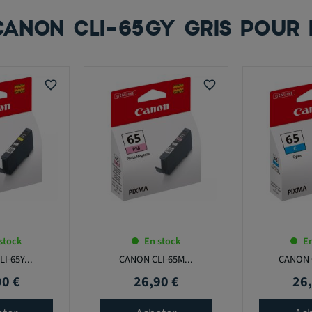
CANON CLI-65GY GRIS POUR
favorite_border
favorite_border
stock
En stock
En
I-65Y...
CANON CLI-65M...
CANON C
90 €
26,90 €
26,
Prix
Prix