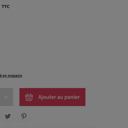
€
TTC
té en magasin
+
Ajouter au panier