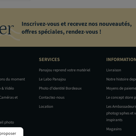
er
Inscrivez-vous et recevez nos nouveautés,
offres spéciales, rendez-vous !
SERVICES
INFORMATIO
Panajou reprend votre matériel
Livraison
ions du moment
Le Labo Panajou
Notre histoire dep
o & Vidéo
Photo d’identité Bordeaux
Moyens de paieme
 Caméras et
Contactez-nous
Le concept store 
Location
Les Ambassadeurs
photographes et v
inspirants
eil photo
Magasins
 proposer