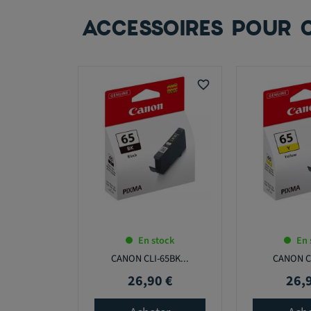
ACCESSOIRES POUR 
favorite_border
En stock
En 
CANON CLI-65BK...
CANON CL
26,90 €
26,
Prix
Prix