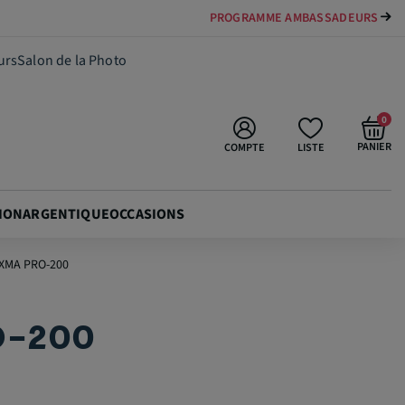
PAYER VOTRE MATÉRIEL JUSQU'EN 84 FOIS
26,90 €
Ajouter au panier
urs
Salon de la Photo
0
PANIER
COMPTE
LISTE
ION
ARGENTIQUE
OCCASIONS
IXMA PRO-200
O-200