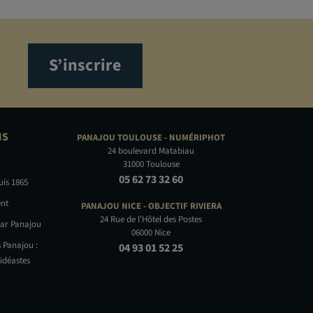
S’inscrire
NS
PANAJOU TOULOUSE -
NUMÉRIPHOT
24 boulevard Matabiau
31000 Toulouse
05 62 73 32 60
uis 1865
nt
PANAJOU NICE -
OBJECTIF RIVIERA
24 Rue de l'Hôtel des Postes
par Panajou
06000 Nice
 Panajou :
04 93 01 52 25
idéastes