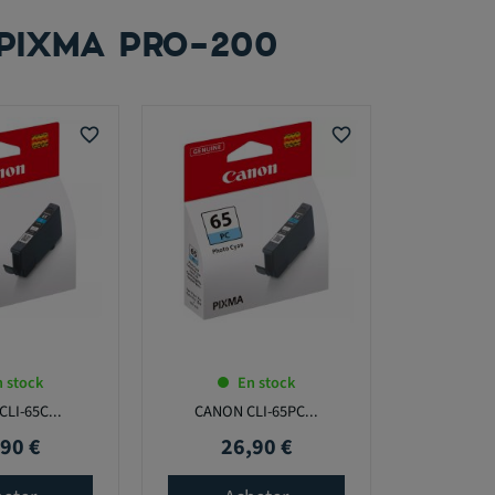
 PIXMA PRO-200
favorite_border
favorite_border
 stock
En stock
LI-65C...
CANON CLI-65PC...
90 €
26,90 €
Prix