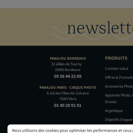
newslett
PRODUITS
PANAJOU
BORDEAUX
32 allées de Tourny
L'univers Leica
33000 Bordeaux
05 56 44 22 69
Offres & Promot
Accessoires Phot
PANAJOU PARIS -
CIRQUE PHOTO
9, bd des Filles-du-Calvaire
Appareils Photo,
75003 Paris
Drones
01 40 29 91 91
Argentique
Objectifs d'appar
Occasions
Nous utilisons des cookies pour optimiser les performances et vous