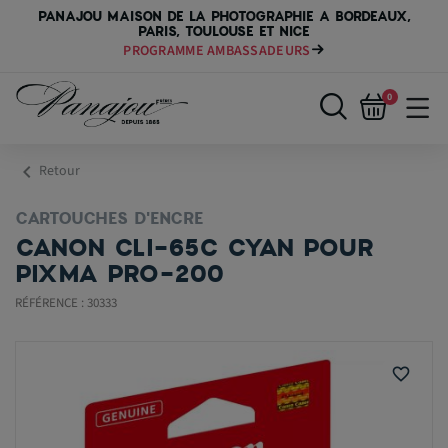
PANAJOU MAISON DE LA PHOTOGRAPHIE A BORDEAUX,
PARIS, TOULOUSE ET NICE
PAYER VOTRE MATÉRIEL JUSQU'EN 84 FOIS
0
chevron_left
Retour
CARTOUCHES D'ENCRE
CANON CLI-65C CYAN POUR
PIXMA PRO-200
RÉFÉRENCE : 30333
favorite_border