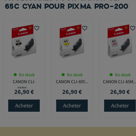
65C CYAN POUR PIXMA PRO-200
favorite_border
favorite_border
favorite_border
En stock
En stock
En stock
CANON CLI-
CANON CLI-65Y...
CANON CLI-65M..
65BK...
26,90 €
26,90 €
26,90 €
Prix
Prix
Prix
Acheter
Acheter
Acheter