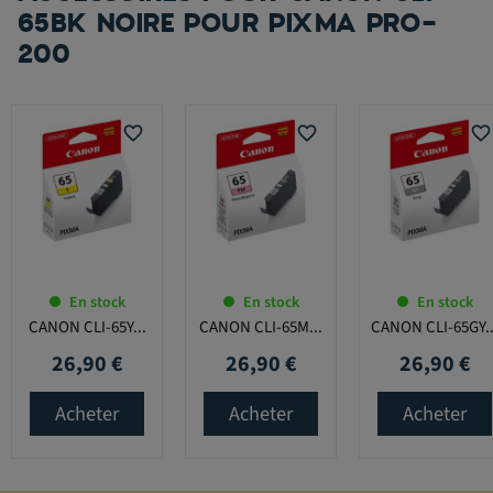
65BK NOIRE POUR PIXMA PRO-
200
favorite_border
favorite_border
favorite_border
En stock
En stock
En stock
CANON CLI-65Y...
CANON CLI-65M...
CANON CLI-65GY..
26,90 €
26,90 €
26,90 €
Prix
Prix
Prix
Acheter
Acheter
Acheter