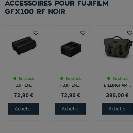
ACCESSOIRES POUR FUJIFILM
GFX100 RF NOIR
favorite_border
favorite_border
favorite_border
En stock
En stock
En stock
FUJIFILM...
FUJIFILM...
BILLINGHAM...
72,90 €
72,90 €
399,00 €
Prix
Prix
Prix
Acheter
Acheter
Acheter