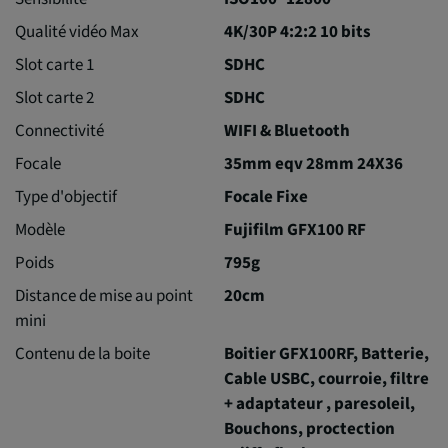
Qualité vidéo Max
4K/30P 4:2:2 10 bits
Slot carte 1
SDHC
Slot carte 2
SDHC
Connectivité
WIFI & Bluetooth
Focale
35mm eqv 28mm 24X36
Type d'objectif
Focale Fixe
Modèle
Fujifilm GFX100 RF
Poids
795g
Distance de mise au point
20cm
mini
Contenu de la boite
Boitier GFX100RF, Batterie,
Cable USBC, courroie, filtre
+ adaptateur , paresoleil,
Bouchons, proctection