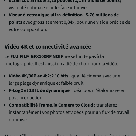
Écran LCD articulé 3,15 pouces (2,1 millions de points)
:
visibilité optimale et interface intuitive.
Viseur électronique ultra-définition
:
5,76 millions de
points
avec grossissement 0,84x, pour une vision précise de
votre composition.
Vidéo 4K et connectivité avancée
Le
FUJIFILM GFX100RF NOIR
ne se limite pas à la
photographie. Il est aussi un allié de choix pour la vidéo.
Vidéo 4K/30P en 4:2:2 10 bits
: qualité cinéma avec une
large plage dynamique et faible bruit.
F-Log2 et 13 IL de dynamique
: idéal pour l’étalonnage en
post-production.
Compatibilité Frame.io Camera to Cloud
: transférez
instantanément vos photos et vidéos pour un flux de travail
optimisé.