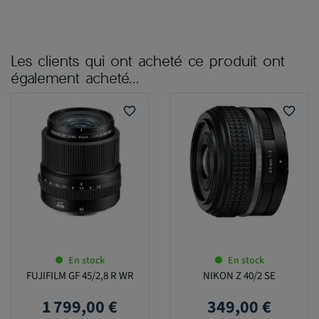
Les clients qui ont acheté ce produit ont
également acheté...
favorite_border
favorite_border
En stock
En stock
FUJIFILM GF 45/2,8 R WR
NIKON Z 40/2 SE
1 799,00 €
349,00 €
Prix
Prix