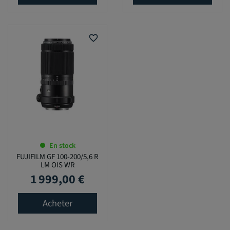
favorite_border
En stock
FUJIFILM GF 100-200/5,6 R
LM OIS WR
1 999,00 €
Prix
Acheter