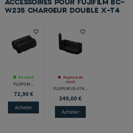
ACCESSOIRES POUR FUJIFILM BC-
W235 CHARGEUR DOUBLE X-T4
favorite_border
favorite_border
En stock
Rupture de
stock
FUJIFILM...
FUJIFILM VG-XT4...
72,90 €
Prix
349,00 €
Prix
Acheter
Acheter