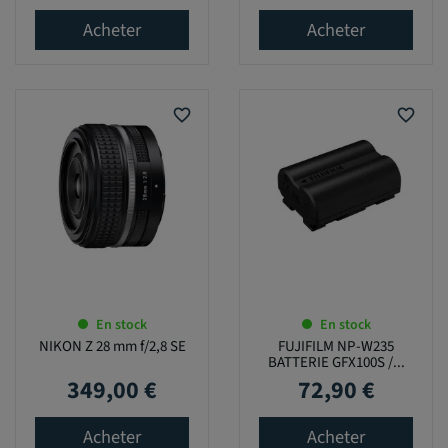
Acheter
Acheter
favorite_border
favorite_border
En stock
En stock
NIKON Z 28 mm f/2,8 SE
FUJIFILM NP-W235
BATTERIE GFX100S /...
349,00 €
72,90 €
Prix
Prix
Acheter
Acheter