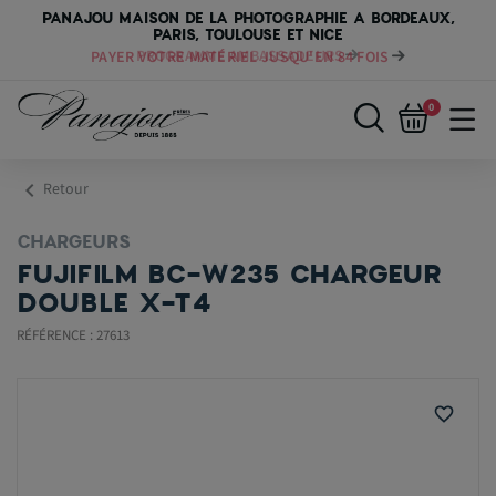
PANAJOU MAISON DE LA PHOTOGRAPHIE A BORDEAUX,
PARIS, TOULOUSE ET NICE
PAYER VOTRE MATÉRIEL JUSQU'EN 84 FOIS
0
chevron_left
Retour
CHARGEURS
FUJIFILM BC-W235 CHARGEUR
DOUBLE X-T4
RÉFÉRENCE : 27613
favorite_border