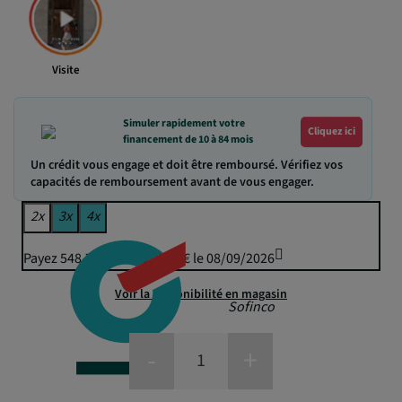
Visite
Simuler rapidement votre
Cliquez ici
financement de 10 à 84 mois
Un crédit vous engage et doit être remboursé. Vérifiez vos
capacités de remboursement avant de vous engager.
2x
3x
4x
Payez 548,77 € puis 539,50 € le 08/09/2026
Voir la disponibilité en magasin
Sofinco
-
+