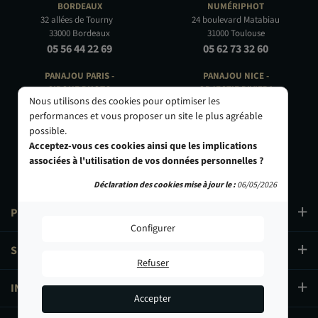
BORDEAUX
NUMÉRIPHOT
32 allées de Tourny
24 boulevard Matabiau
33000 Bordeaux
31000 Toulouse
05 56 44 22 69
05 62 73 32 60
PANAJOU PARIS -
PANAJOU NICE -
CIRQUE PHOTO
OBJECTIF RIVIERA
Nous utilisons des cookies pour optimiser les
9, bd des Filles-du-Calvaire
24 Rue de l'Hôtel des Postes
performances et vous proposer un site le plus agréable
75003 Paris
06000 Nice
possible.
01 40 29 91 91
04 93 01 52 25
Acceptez-vous ces cookies ainsi que les implications
associées à l'utilisation de vos données personnelles ?
Déclaration des cookies mise à jour le :
06/05/2026
PRODUITS
Configurer
SERVICES
Refuser
INFORMATIONS
Accepter
1 079,00 €