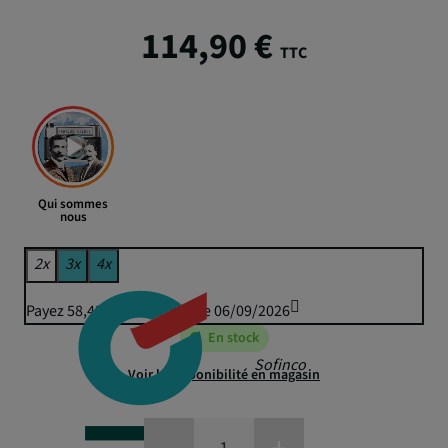
114,90 €
TTC
Qui sommes
nous
2x
3x
4x
Payez 58,43 € puis 57,45 € le 06/09/2026
En stock
Sofinco
Voir la disponibilité en magasin