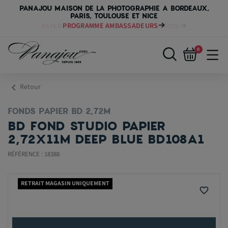
PANAJOU MAISON DE LA PHOTOGRAPHIE A BORDEAUX,
PARIS, TOULOUSE ET NICE
PAYER VOTRE MATÉRIEL JUSQU'EN 84 FOIS
0
chevron_left
Retour
FONDS PAPIER BD 2,72M
BD FOND STUDIO PAPIER
2,72X11M DEEP BLUE BD108A1
RÉFÉRENCE : 18388
RETRAIT MAGASIN UNIQUEMENT
favorite_border