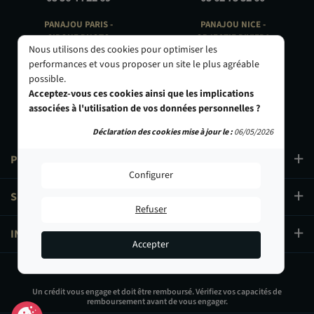
PANAJOU PARIS -
PANAJOU NICE -
CIRQUE PHOTO
OBJECTIF RIVIERA
Nous utilisons des cookies pour optimiser les
9, bd des Filles-du-Calvaire
24 Rue de l'Hôtel des Postes
performances et vous proposer un site le plus agréable
75003 Paris
06000 Nice
possible.
01 40 29 91 91
04 93 01 52 25
Acceptez-vous ces cookies ainsi que les implications
associées à l'utilisation de vos données personnelles ?
Déclaration des cookies mise à jour le :
06/05/2026
PRODUITS
Configurer
SERVICES
Refuser
INFORMATIONS
Accepter
114,90 €
Un crédit vous engage et doit être remboursé. Vérifiez vos capacités de
remboursement avant de vous engager.
Ajouter au panier