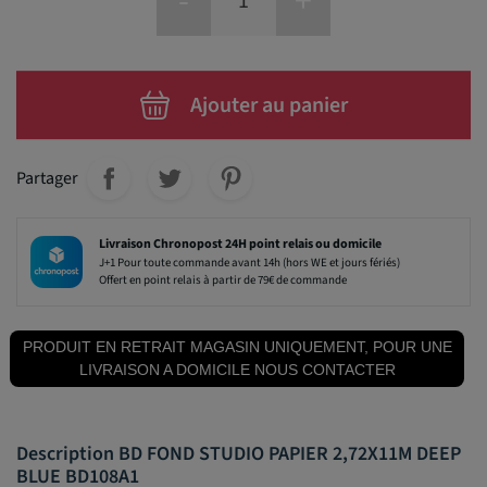
-
+
Ajouter au panier
Partager
Livraison Chronopost 24H point relais ou domicile
J+1 Pour toute commande avant 14h (hors WE et jours fériés)
Offert en point relais à partir de 79€ de commande
PRODUIT EN RETRAIT MAGASIN UNIQUEMENT, POUR UNE
LIVRAISON A DOMICILE NOUS CONTACTER
Description BD FOND STUDIO PAPIER 2,72X11M DEEP
BLUE BD108A1